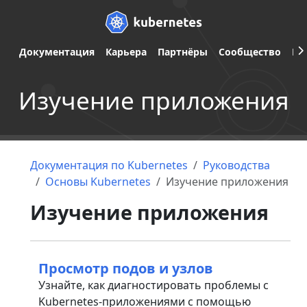
Документация
Карьера
Партнёры
Сообщество
Ве
Изучение приложения
Документация по Kubernetes
Руководства
Основы Kubernetes
Изучение приложения
Изучение приложения
Просмотр подов и узлов
Узнайте, как диагностировать проблемы с
Kubernetes-приложениями с помощью