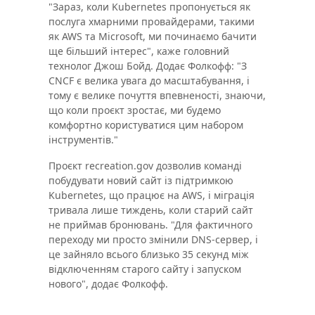
"Зараз, коли Kubernetes пропонується як
послуга хмарними провайдерами, такими
як AWS та Microsoft, ми починаємо бачити
ще більший інтерес", каже головний
технолог Джош Бойд. Додає Фолкофф: "З
CNCF є велика увага до масштабування, і
тому є велике почуття впевненості, знаючи,
що коли проєкт зростає, ми будемо
комфортно користуватися цим набором
інструментів."
Проєкт recreation.gov дозволив команді
побудувати новий сайт із підтримкою
Kubernetes, що працює на AWS, і міграція
тривала лише тиждень, коли старий сайт
не приймав бронювань. "Для фактичного
переходу ми просто змінили DNS-сервер, і
це зайняло всього близько 35 секунд між
відключенням старого сайту і запуском
нового", додає Фолкофф.