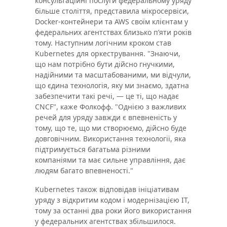
консультаційні послуги федеральному уряду
більше століття, представила мікросервіси,
Docker-контейнери та AWS своїм клієнтам у
федеральних агентствах близько пʼяти років
тому. Наступним логічним кроком став
Kubernetes для оркестрування. "Знаючи,
що нам потрібно бути дійсно гнучкими,
надійними та масштабованими, ми відчули,
що єдина технологія, яку ми знаємо, здатна
забезпечити такі речі, — це ті, що надає
CNCF", каже Фолкофф. "Однією з важливих
речей для уряду завжди є впевненість у
тому, що те, що ми створюємо, дійсно буде
довговічним. Використання технології, яка
підтримується багатьма різними
компаніями та має сильне управління, дає
людям багато впевненості."
Kubernetes також відповідав ініціативам
уряду з відкритим кодом і модернізацією ІТ,
тому за останні два роки його використання
у федеральних агентствах збільшилося.