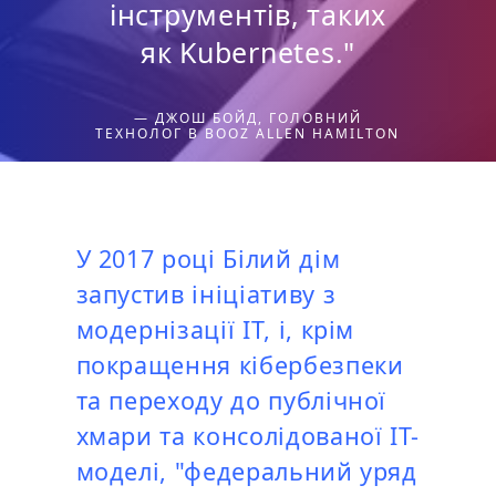
інструментів, таких
як Kubernetes."
— ДЖОШ БОЙД, ГОЛОВНИЙ
ТЕХНОЛОГ В BOOZ ALLEN HAMILTON
У 2017 році Білий дім
запустив ініціативу з
модернізації ІТ, і, крім
покращення кібербезпеки
та переходу до публічної
хмари та консолідованої ІТ-
моделі, "федеральний уряд