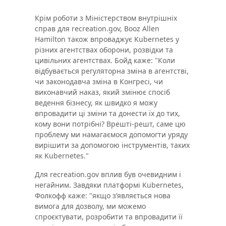
Крім роботи з Міністерством внутрішніх
справ для recreation.gov, Booz Allen
Hamilton також впроваджує Kubernetes у
різних агентствах оборони, розвідки та
цивільних агентствах. Бойд каже: "Коли
відбувається регуляторна зміна в агентстві,
чи законодавча зміна в Конгресі, чи
виконавчий наказ, який змінює спосіб
ведення бізнесу, як швидко я можу
впровадити ці зміни та донести їх до тих,
кому вони потрібні? Врешті-решт, саме цю
проблему ми намагаємося допомогти уряду
вирішити за допомогою інструментів, таких
як Kubernetes."
Для recreation.gov вплив був очевидним і
негайним. Завдяки платформі Kubernetes,
Фолкофф каже: "якщо зʼявляється нова
вимога для дозволу, ми можемо
спроєктувати, розробити та впровадити її