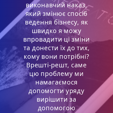
виконавчий наказ,
який змінює спосіб
ведення бізнесу, як
швидко я можу
впровадити ці зміни
та донести їх до тих,
кому вони потрібні?
Врешті-решт, саме
цю проблему ми
намагаємося
допомогти уряду
вирішити за
допомогою