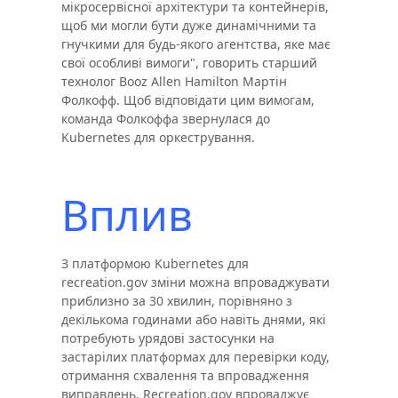
мікросервісної архітектури та контейнерів,
щоб ми могли бути дуже динамічними та
гнучкими для будь-якого агентства, яке має
свої особливі вимоги", говорить старший
технолог Booz Allen Hamilton Мартін
Фолкофф. Щоб відповідати цим вимогам,
команда Фолкоффа звернулася до
Kubernetes для оркестрування.
Вплив
З платформою Kubernetes для
recreation.gov зміни можна впроваджувати
приблизно за 30 хвилин, порівняно з
декількома годинами або навіть днями, які
потребують урядові застосунки на
застарілих платформах для перевірки коду,
отримання схвалення та впровадження
виправлень. Recreation.gov впроваджує