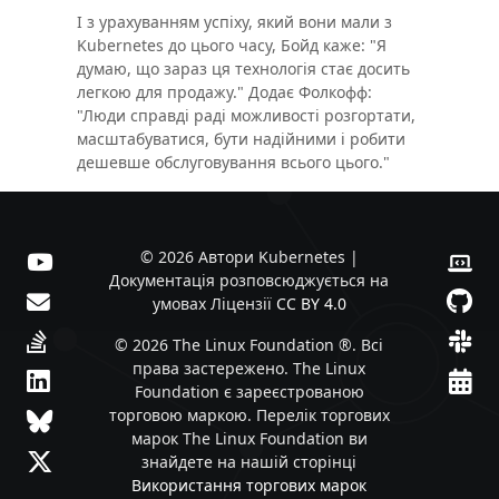
І з урахуванням успіху, який вони мали з
Kubernetes до цього часу, Бойд каже: "Я
думаю, що зараз ця технологія стає досить
легкою для продажу." Додає Фолкофф:
"Люди справді раді можливості розгортати,
масштабуватися, бути надійними і робити
дешевше обслуговування всього цього."
© 2026 Автори Kubernetes |
Документація розповсюджується на
умовах Ліцензії
CC BY 4.0
© 2026 The Linux Foundation ®. Всі
права застережено. The Linux
Foundation є зареєстрованою
торговою маркою. Перелік торгових
марок The Linux Foundation ви
знайдете на нашій сторінці
Використання торгових марок