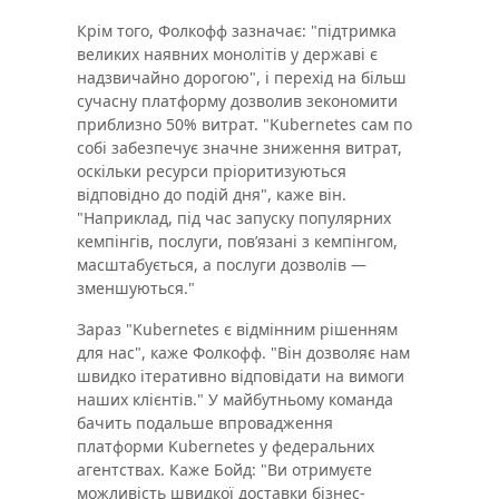
Крім того, Фолкофф зазначає: "підтримка
великих наявних монолітів у державі є
надзвичайно дорогою", і перехід на більш
сучасну платформу дозволив зекономити
приблизно 50% витрат. "Kubernetes сам по
собі забезпечує значне зниження витрат,
оскільки ресурси пріоритизуються
відповідно до подій дня", каже він.
"Наприклад, під час запуску популярних
кемпінгів, послуги, повʼязані з кемпінгом,
масштабується, а послуги дозволів —
зменшуються."
Зараз "Kubernetes є відмінним рішенням
для нас", каже Фолкофф. "Він дозволяє нам
швидко ітеративно відповідати на вимоги
наших клієнтів." У майбутньому команда
бачить подальше впровадження
платформи Kubernetes у федеральних
агентствах. Каже Бойд: "Ви отримуєте
можливість швидкої доставки бізнес-