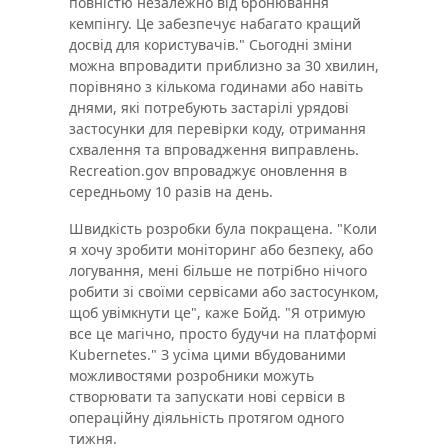
повністю незалежно від бронювання
кемпінгу. Це забезпечує набагато кращий
досвід для користувачів." Сьогодні зміни
можна впровадити приблизно за 30 хвилин,
порівняно з кількома годинами або навіть
днями, які потребують застарілі урядові
застосунки для перевірки коду, отримання
схвалення та впровадження виправлень.
Recreation.gov впроваджує оновлення в
середньому 10 разів на день.
Швидкість розробки була покращена. "Коли
я хочу зробити моніторинг або безпеку, або
логування, мені більше не потрібно нічого
робити зі своїми сервісами або застосунком,
щоб увімкнути це", каже Бойд. "Я отримую
все це магічно, просто будучи на платформі
Kubernetes." З усіма цими вбудованими
можливостями розробники можуть
створювати та запускати нові сервіси в
операційну діяльність протягом одного
тижня.