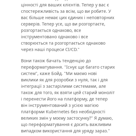
цінності для ваших клієнтів. Тепер у вас є
спостережливість за всім, що ви робите. У
вас більше немає цих єдиних і неповторних
серверів. Тепер усе, що ви розгортаєте,
розгортається однаково, все
інструментовано однаково і все
створюється та розгортається однаково
через наші процеси CI/CD."
Вони також бачать тенденцію до
переформатування. "Існує ще багато старих
систем", каже Бойд. "Ми маємо нові
виклики як для розробки з нуля, так і для
інтеграції з застарілими системами, але
також для того, як взяти цей старий моноліт
і перенести його на платформу, де тепер
він інструментований з усією магією
платформи Kubernetes без необхідності
великих змін у моєму застосунку?" Я думаю,
що переформатування є досить важливим
випадком використання для уряду зараз."