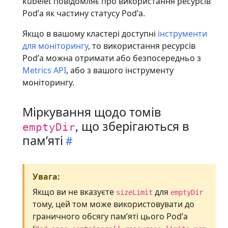
kubelet повідомляє про використання ресурсів
Podʼа як частину статусу Podʼа.
Якщо в вашому кластері доступні
інструменти
для моніторингу
, то використання ресурсів
Podʼа можна отримати або безпосередньо з
Metrics API
, або з вашого інструменту
моніторингу.
Міркування щодо томів
, що зберігаються в
emptyDir
памʼяті
Увага:
Якщо ви не вказуєте
для
sizeLimit
emptyDir
тому, цей том може використовувати до
граничного обсягу памʼяті цього Podʼа