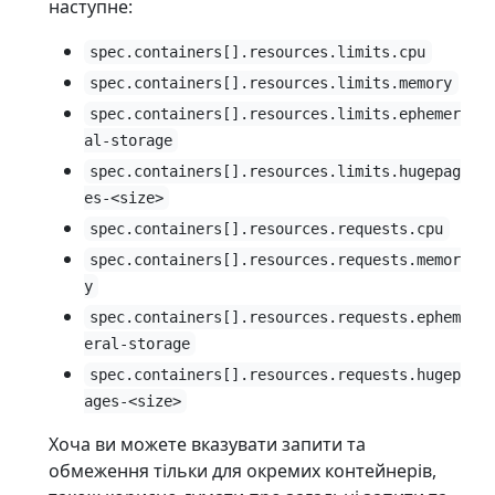
наступне:
spec.containers[].resources.limits.cpu
spec.containers[].resources.limits.memory
spec.containers[].resources.limits.ephemer
al-storage
spec.containers[].resources.limits.hugepag
es-<size>
spec.containers[].resources.requests.cpu
spec.containers[].resources.requests.memor
y
spec.containers[].resources.requests.ephem
eral-storage
spec.containers[].resources.requests.hugep
ages-<size>
Хоча ви можете вказувати запити та
обмеження тільки для окремих контейнерів,