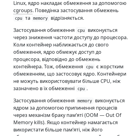
Linux, ядро накладає обмеження за допомогою
cgroups
. Поведінка застосування обмежень
та
відрізняється.
cpu
memory
Застосування обмеження
виконується
cpu
через зниження частоти доступу до процесора.
Коли контейнер наближається до свого
обмеження, ядро обмежує доступ до
процесора, відповідно до обмежень
контейнера. Тож, обмеження
є жорстким
cpu
обмеженням, що застосовує ядро. Контейнери
не можуть використовувати більше CPU, ніж
зазначено в їх обмеженні
.
cpu
Застосування обмеження
виконується
memory
ядром за допомогою припинення процесів
через механізм браку памʼяті (OOM — Out Of
Memory kills). Якщо контейнер намагається
використати більше памʼяті, ніж його