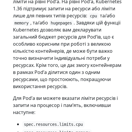
ліміти на рівні Podʼа. На рівні Podʼа, Kubernetes
1.36 підтримує запити на ресурси або ліміти
лише для певних типів ресурсів:
та/або
cpu
, та/або
. Завдяки цій функції
memory
hugepages
Kubernetes дозволяє вам декларувати
загальний бюджет ресурсів для Podʼів, що є
особливо корисним при роботі з великою
кількістю контейнерів, де може бути важко
точно визначити індивідуальні потреби у
ресурсах. Крім того, це дає змогу контейнерам
в рамках Podʼа ділитися один з одним
ресурсами, що простоюють, покращуючи
використання ресурсів.
Для Podʼа ви можете вказати ліміти ресурсів і
запити на процесор і памʼять, включивши
наступне:
spec.resources.limits.cpu