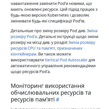
навантаження замінити Podʼи новими, що
мають оновлені ресурси. Цей підхід працює з
будь-якою версією Kubernetes і дозволяє
змінювати будь-які специфікації Podʼів.
Детальніше про зміну розміру Pod див.
Зміна
розміру Podʼа
. Детальні інструкції щодо зміни
розміру на місці див. у розділі
Зміна розміру
ресурсів CPU та памʼяті, призначених
контейнерам
. Ви також можете
використовувати
Vertical Pod Autoscaler
для
автоматичного управління рекомендаціями
щодо ресурсів Podʼа.
Моніторинг використання
обчислювальних ресурсів та
ресурсів памʼяті