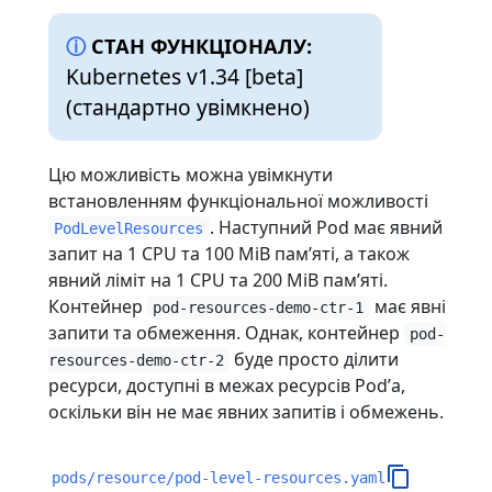
СТАН ФУНКЦІОНАЛУ:
Kubernetes v1.34 [beta]
(стандартно увімкнено)
Цю можливість можна увімкнути
встановленням функціональної можливості
. Наступний Pod має явний
PodLevelResources
запит на 1 CPU та 100 MiB памʼяті, а також
явний ліміт на 1 CPU та 200 MiB памʼяті.
Контейнер
має явні
pod-resources-demo-ctr-1
запити та обмеження. Однак, контейнер
pod-
буде просто ділити
resources-demo-ctr-2
ресурси, доступні в межах ресурсів Podʼа,
оскільки він не має явних запитів і обмежень.
pods/resource/pod-level-resources.yaml