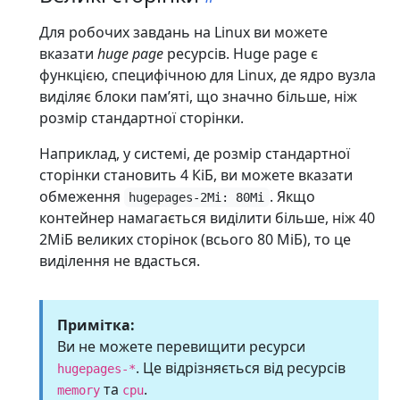
Для робочих завдань на Linux ви можете
вказати
huge page
ресурсів. Huge page є
функцією, специфічною для Linux, де ядро вузла
виділяє блоки памʼяті, що значно більше, ніж
розмір стандартної сторінки.
Наприклад, у системі, де розмір стандартної
сторінки становить 4 КіБ, ви можете вказати
обмеження
. Якщо
hugepages-2Mi: 80Mi
контейнер намагається виділити більше, ніж 40
2МіБ великих сторінок (всього 80 МіБ), то це
виділення не вдасться.
Примітка:
Ви не можете перевищити ресурси
. Це відрізняється від ресурсів
hugepages-*
та
.
memory
cpu