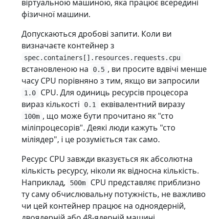
віртуальною машиною, яка працює всередині
фізичної машини.
Допускаються дробові запити. Коли ви
визначаєте контейнер з
spec.containers[].resources.requests.cpu
встановленою на
, ви просите вдвічі менше
0.5
часу CPU порівняно з тим, якщо ви запросили
CPU. Для одиниць ресурсів процесора
1.0
вираз кількості
еквівалентний виразу
0.1
, що може бути прочитано як "сто
100m
міліпроцесорів". Деякі люди кажуть "сто
міліядер", і це розуміється так само.
Ресурс CPU завжди вказується як абсолютна
кількість ресурсу, ніколи як відносна кількість.
Наприклад,
CPU представляє приблизно
500m
ту саму обчислювальну потужність, не важливо
чи цей контейнер працює на одноядерній,
двоядерній або 48-ядерній машині.