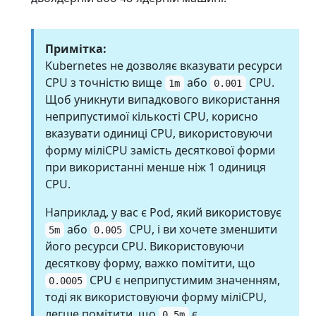
Примітка:
Kubernetes не дозволяє вказувати ресурси
CPU з точністю вище
або
CPU.
1m
0.001
Щоб уникнути випадкового використання
неприпустимої кількості CPU, корисно
вказувати одиниці CPU, використовуючи
форму міліCPU замість десяткової форми
при використанні менше ніж 1 одиниця
CPU.
Наприклад, у вас є Pod, який використовує
або
CPU, і ви хочете зменшити
5m
0.005
його ресурси CPU. Використовуючи
десяткову форму, важко помітити, що
CPU є неприпустимим значенням,
0.0005
тоді як використовуючи форму міліCPU,
легше помітити, що
є
0.5m