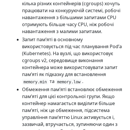
кілька різних контейнерів (cgroups) хочуть
працювати на конкуруючій системі, робочі
навантаження з більшими запитами CPU
отримують більше часу CPU, ніж робочі
навантаження з малими запитами.
Запит памʼяті в основному
використовується під час планування Podʼа
(Kubernetes). На вузлі, що використовує
cgroups v2, середовище виконання
контейнера може використовувати запит
памʼяті як підказку для встановлення
та
.
memory.min
memory.low
Обмеження памʼяті встановлює обмеження
памʼяті для цієї контрольної групи. Якщо
контейнер намагається виділити більше
памʼяті, ніж це обмеження, підсистема
управління памʼяттю Linux активується і,
зазвичай, втручається, зупиняючи один з