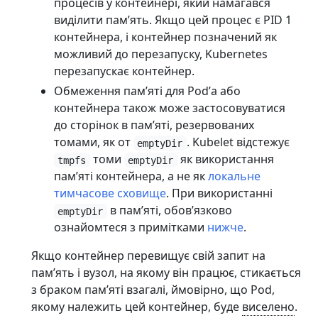
процесів у контейнері, який намагався
виділити памʼять. Якщо цей процес є PID 1
контейнера, і контейнер позначений як
можливий до перезапуску, Kubernetes
перезапускає контейнер.
Обмеження памʼяті для Podʼа або
контейнера також може застосовуватися
до сторінок в памʼяті, резервованих
томами, як от
. Kubelet відстежує
emptyDir
томи
як використання
tmpfs
emptyDir
памʼяті контейнера, а не як
локальне
тимчасове сховище
. При використанні
в памʼяті, обовʼязково
emptyDir
ознайомтеся з примітками
нижче
.
Якщо контейнер перевищує свій запит на
памʼять і вузол, на якому він працює, стикається
з браком памʼяті взагалі, ймовірно, що Pod,
якому належить цей контейнер, буде
виселено
.