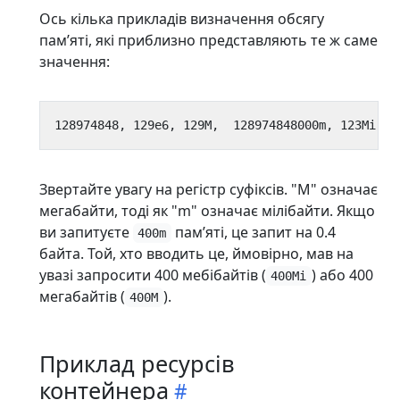
Ось кілька прикладів визначення обсягу
памʼяті, які приблизно представляють те ж саме
значення:
Звертайте увагу на регістр суфіксів. "M" означає
мегабайти, тоді як "m" означає мілібайти. Якщо
ви запитуєте
памʼяті, це запит на 0.4
400m
байта. Той, хто вводить це, ймовірно, мав на
увазі запросити 400 мебібайтів (
) або 400
400Mi
мегабайтів (
).
400M
Приклад ресурсів
контейнера