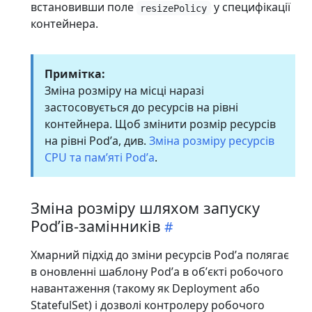
встановивши поле
у специфікації
resizePolicy
контейнера.
Примітка:
Зміна розміру на місці наразі
застосовується до ресурсів на рівні
контейнера. Щоб змінити розмір ресурсів
на рівні Podʼа, див.
Зміна розміру ресурсів
CPU та памʼяті Podʼа
.
Зміна розміру шляхом запуску
Podʼів-замінників
Хмарний підхід до зміни ресурсів Podʼа полягає
в оновленні шаблону Podʼа в обʼєкті робочого
навантаження (такому як Deployment або
StatefulSet) і дозволі контролеру робочого