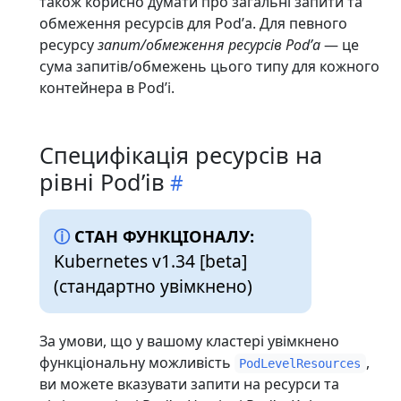
також корисно думати про загальні запити та
обмеження ресурсів для Podʼа. Для певного
ресурсу
запит/обмеження ресурсів Podʼа
— це
сума запитів/обмежень цього типу для кожного
контейнера в Podʼі.
Специфікація ресурсів на
рівні Podʼів
СТАН ФУНКЦІОНАЛУ:
Kubernetes v1.34 [beta]
(стандартно увімкнено)
За умови, що у вашому кластері увімкнено
функціональну можливість
,
PodLevelResources
ви можете вказувати запити на ресурси та