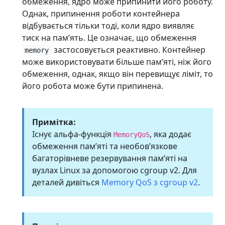
обмеження, ядро може припинити його роботу.
Однак, припинення роботи контейнера
відбувається тільки тоді, коли ядро виявляє
тиск на памʼять. Це означає, що обмеження
застосовується реактивно. Контейнер
memory
може використовувати більше памʼяті, ніж його
обмеження, однак, якщо він перевищує ліміт, то
його робота може бути припинена.
Примітка:
Існує альфа-функція
, яка додає
MemoryQoS
обмеження памʼяті та необовʼязкове
багаторівневе резервування памʼяті на
вузлах Linux за допомогою cgroup v2. Для
деталей дивіться
Memory QoS з cgroup v2
.