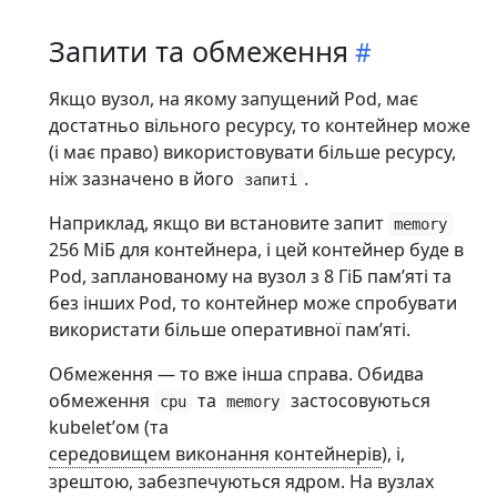
Запити та обмеження
Якщо вузол, на якому запущений Pod, має
достатньо вільного ресурсу, то контейнер може
(і має право) використовувати більше ресурсу,
ніж зазначено в його
.
запиті
Наприклад, якщо ви встановите запит
memory
256 МіБ для контейнера, і цей контейнер буде в
Pod, запланованому на вузол з 8 ГіБ памʼяті та
без інших Pod, то контейнер може спробувати
використати більше оперативної памʼяті.
Обмеження — то вже інша справа. Обидва
обмеження
та
застосовуються
cpu
memory
kubeletʼом (та
середовищем виконання контейнерів
), і,
зрештою, забезпечуються ядром. На вузлах