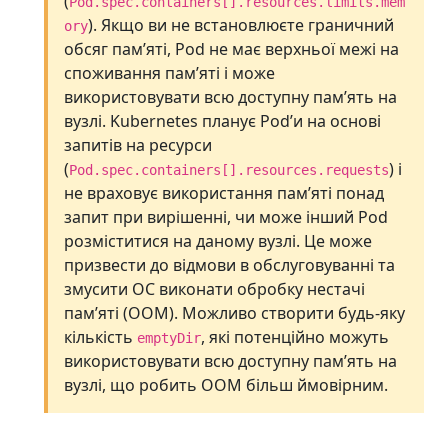
(
Pod.spec.containers[].resources.limits.mem
). Якщо ви не встановлюєте граничний
ory
обсяг памʼяті, Pod не має верхньої межі на
споживання памʼяті і може
використовувати всю доступну памʼять на
вузлі. Kubernetes планує Podʼи на основі
запитів на ресурси
(
) і
Pod.spec.containers[].resources.requests
не враховує використання памʼяті понад
запит при вирішенні, чи може інший Pod
розміститися на даному вузлі. Це може
призвести до відмови в обслуговуванні та
змусити ОС виконати обробку нестачі
памʼяті (OOM). Можливо створити будь-яку
кількість
, які потенційно можуть
emptyDir
використовувати всю доступну памʼять на
вузлі, що робить OOM більш ймовірним.