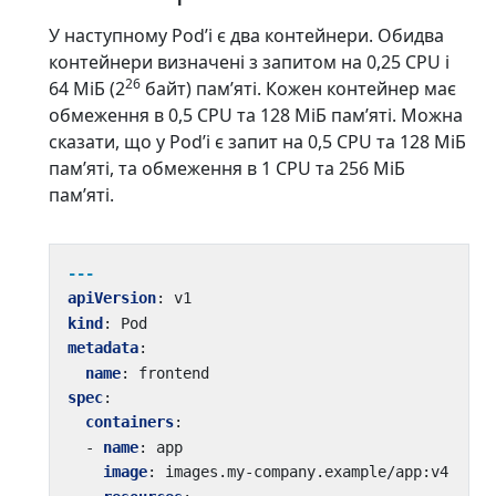
У наступному Podʼі є два контейнери. Обидва
контейнери визначені з запитом на 0,25 CPU і
26
64 МіБ (2
байт) памʼяті. Кожен контейнер має
обмеження в 0,5 CPU та 128 МіБ памʼяті. Можна
сказати, що у Podʼі є запит на 0,5 CPU та 128 МіБ
памʼяті, та обмеження в 1 CPU та 256 МіБ
памʼяті.
---
apiVersion
:
v1
kind
:
Pod
metadata
:
name
:
frontend
spec
:
containers
:
- 
name
:
app
image
:
images.my-company.example/app:v4