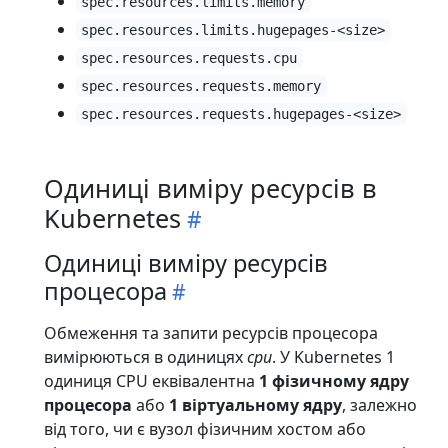
spec.resources.limits.memory
spec.resources.limits.hugepages-<size>
spec.resources.requests.cpu
spec.resources.requests.memory
spec.resources.requests.hugepages-<size>
Одиниці виміру ресурсів в
Kubernetes
Одиниці виміру ресурсів
процесора
Обмеження та запити ресурсів процесора
вимірюються в одиницях
cpu
. У Kubernetes 1
одиниця CPU еквівалентна
1 фізичному ядру
процесора
або
1 віртуальному ядру
, залежно
від того, чи є вузол фізичним хостом або