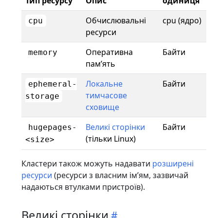
Тип ресурсу
Опис
одиниця
Обчислювальні
cpu (ядро)
cpu
ресурси
Оперативна
Байти
memory
памʼять
Локальне
Байти
ephemeral-
тимчасове
storage
сховище
Великі сторінки
Байти
hugepages-
(тільки Linux)
<size>
Кластери також можуть надавати
розширені
ресурси
(ресурси з власним імʼям, зазвичай
надаються втулками пристроїв).
Великі сторінки