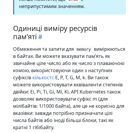
неприпустимим значенням.
Одиниці виміру ресурсів
памʼяті
Обмеження та запити для
вимірюються
memory
в байтах. Ви можете вказувати памʼять як
звичайне ціле число або як число з плаваючою
комою, використовуючи один з наступних
суфіксів
кількості
: E, P, T, G, M, k. Ви також
можете використовувати еквіваленти степенів
двійки: Ei, Pi, Ti, Gi, Mi, Ki. API Kubernetes також
дозволяє використовувати суфікс m (для
мілібайтів: 1/1000 байта), але це не корисно для
вказівки: завжди потрібно призначати цілі
числа байтів або іноді більші блоки, такі як
кратні 1 гібібайту.