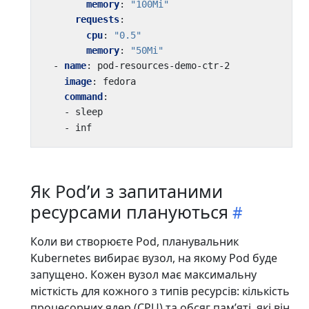
memory
:
"100Mi"
requests
:
cpu
:
"0.5"
memory
:
"50Mi"
- 
name
:
pod-resources-demo-ctr-2
image
:
fedora
command
:
- 
sleep
- 
inf 
Як Podʼи з запитаними
ресурсами плануються
Коли ви створюєте Pod, планувальник
Kubernetes вибирає вузол, на якому Pod буде
запущено. Кожен вузол має максимальну
місткість для кожного з типів ресурсів: кількість
процесорних ядер (CPU) та обсяг памʼяті, які він