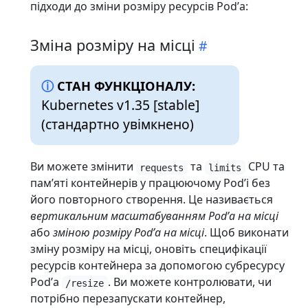
підходи до зміни розміру ресурсів Podʼа:
Зміна розміру на місці
СТАН ФУНКЦІОНАЛУ:
Kubernetes v1.35 [stable]
(стандартно увімкнено)
Ви можете змінити
та
CPU та
requests
limits
памʼяті контейнерів у працюючому Podʼі без
його повторного створення. Це називається
вертикальним масштабуванням Podʼа на місці
або
зміною розміру Podʼа на місці
. Щоб виконати
зміну розміру на місці, оновіть специфікації
ресурсів контейнера за допомогою субресурсу
Podʼа
. Ви можете контролювати, чи
/resize
потрібно перезапускати контейнер,