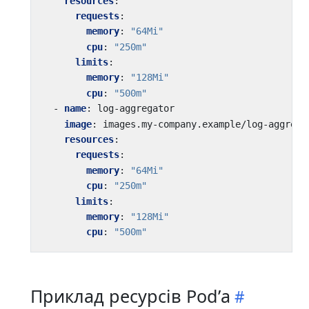
resources
:
requests
:
memory
:
"64Mi"
cpu
:
"250m"
limits
:
memory
:
"128Mi"
cpu
:
"500m"
- 
name
:
log-aggregator
image
:
images.my-company.example/log-aggrega
resources
:
requests
:
memory
:
"64Mi"
cpu
:
"250m"
limits
:
memory
:
"128Mi"
cpu
:
"500m"
Приклад ресурсів Podʼа