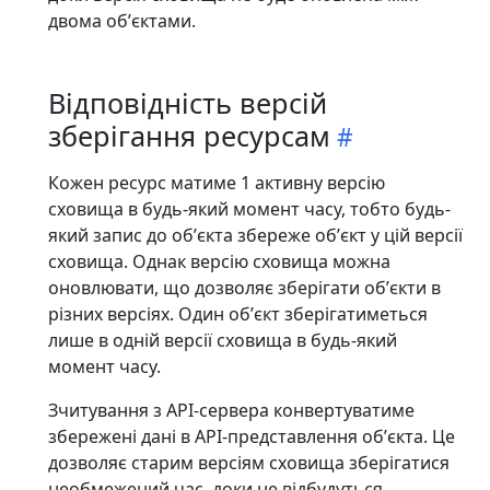
двома обʼєктами.
Відповідність версій
зберігання ресурсам
Кожен ресурс матиме 1 активну версію
сховища в будь-який момент часу, тобто будь-
який запис до обʼєкта збереже обʼєкт у цій версії
сховища. Однак версію сховища можна
оновлювати, що дозволяє зберігати обʼєкти в
різних версіях. Один обʼєкт зберігатиметься
лише в одній версії сховища в будь-який
момент часу.
Зчитування з API-сервера конвертуватиме
збережені дані в API-представлення обʼєкта. Це
дозволяє старим версіям сховища зберігатися
необмежений час, доки не відбудуться