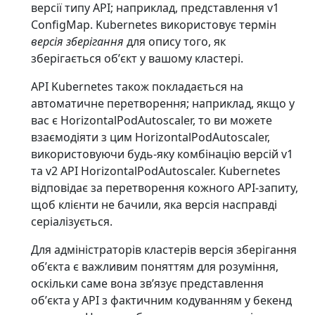
версії типу API; наприклад, представлення v1
ConfigMap. Kubernetes використовує термін
версія зберігання
для опису того, як
зберігається обʼєкт у вашому кластері.
API Kubernetes також покладається на
автоматичне перетворення; наприклад, якщо у
вас є HorizontalPodAutoscaler, то ви можете
взаємодіяти з цим HorizontalPodAutoscaler,
використовуючи будь-яку комбінацію версій v1
та v2 API HorizontalPodAutoscaler. Kubernetes
відповідає за перетворення кожного API-запиту,
щоб клієнти не бачили, яка версія насправді
серіалізується.
Для адміністраторів кластерів версія зберігання
обʼєкта є важливим поняттям для розуміння,
оскільки саме вона звʼязує представлення
обʼєкта у API з фактичним кодуванням у бекенд