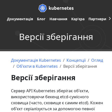
Документація
Блог
Навчання
Карʼєра
Партнери
Версії зберігання
Документація Kubernetes
Концепції
Огляд
Обʼєкти в Kubernetes
Версії зберігання
Версії зберігання
Сервер API Kubernetes зберігає обʼєкти,
використовуючи бекенд etcd-сумісного
сховища (часто, сховище є самим etcd). Кожен
обʼєкт серіалізується за допомогою певної