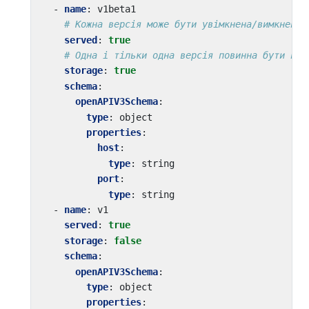
- 
name
:
v1beta1
# Кожна версія може бути увімкнена/вимкнена 
served
:
true
# Одна і тільки одна версія повинна бути поз
storage
:
true
schema
:
openAPIV3Schema
:
type
:
object
properties
:
host
:
type
:
string
port
:
type
:
string
- 
name
:
v1
served
:
true
storage
:
false
schema
:
openAPIV3Schema
:
type
:
object
properties
: