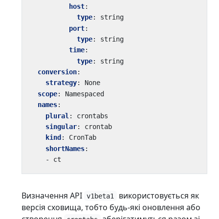
host
:
type
:
string
port
:
type
:
string
time
:
type
:
string
conversion
:
strategy
:
None
scope
:
Namespaced
names
:
plural
:
crontabs
singular
:
crontab
kind
:
CronTab
shortNames
:
- 
ct
Визначення API
використовується як
v1beta1
версія сховища, тобто будь-які оновлення або
створення
зберігатимуться разом зі