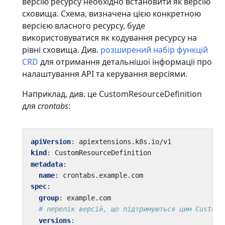
версію ресурсу необхідно встановити як версію
сховища. Схема, визначена цією конкретною
версією власного ресурсу, буде
використовуватися як кодування ресурсу на
рівні сховища. Див.
розширений набір функцій
CRD
для отримання детальнішої інформації про
налаштування API та керування версіями.
Наприклад, див. це CustomResourceDefinition
для
crontabs
:
apiVersion
:
apiextensions.k8s.io/v1
kind
:
CustomResourceDefinition
metadata
:
name
:
crontabs.example.com
spec
:
group
:
example.com
# перелік версій, що підтримуються цим CustomR
versions
: