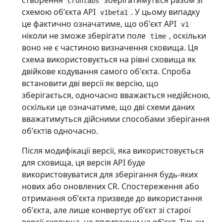
crontabs
схемою обʼєкта API
. У цьому випадку
v1beta1
це фактично означатиме, що обʼєкт API
v1
ніколи не зможе зберігати поле
, оскільки
time
воно не є частиною визначення сховища. Ця
схема використовується на рівні сховища як
двійкове кодування самого обʼєкта. Спроба
встановити дві версії як версію, що
зберігається, одночасно вважається недійсною,
оскільки це означатиме, що дві схеми даних
вважатимуться дійсними способами зберігання
обʼєктів одночасно.
Після модифікації версії, яка використовується
для сховища, ця версія API буде
використовуватися для зберігання будь-яких
нових або оновлених CR. Спостереження або
отримання обʼєкта призведе до використання
обʼєкта, але лише конвертує обʼєкт зі старої
версії сховища, не впливаючи на обʼєкт. Тільки