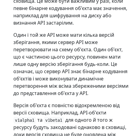
сховища. Це може бути важливим у разі, коли
певне бінарне кодування обʼєкта має значення,
наприклад для шифрування на диску або
визнання API застарілим.
Один і той же API може мати кілька версій
зберігання, якими сервер API може
перетворювати на схему обʼєкта. Один обʼєкт,
що є частиною цього ресурсу, повинен мати
лише одну версію зберігання будь-коли. Це
означає, що сервер API знає бінарне кодування
обʼєктів і може виконувати динамічне
перетворення між всіма збереженими версіями
до представлення обʼєкта у API.
Версія обʼєкта є повністю відокремленою від
версії сховища. Наприклад, API-обʼєкти
та
для одного й того ж
v1alpha1
v1beta1
ресурсу будуть закодовані однаково в сховищі,
доки версія сховища не буде оновлена ​​між