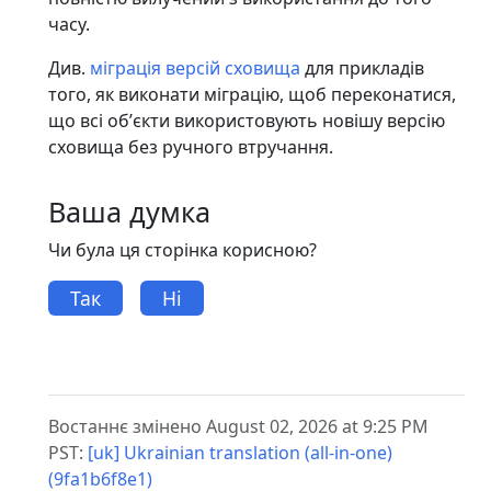
часу.
Див.
міграція версій сховища
для прикладів
того, як виконати міграцію, щоб переконатися,
що всі обʼєкти використовують новішу версію
сховища без ручного втручання.
Ваша думка
Чи була ця сторінка корисною?
Так
Ні
Востаннє змінено August 02, 2026 at 9:25 PM
PST:
[uk] Ukrainian translation (all-in-one)
(9fa1b6f8e1)