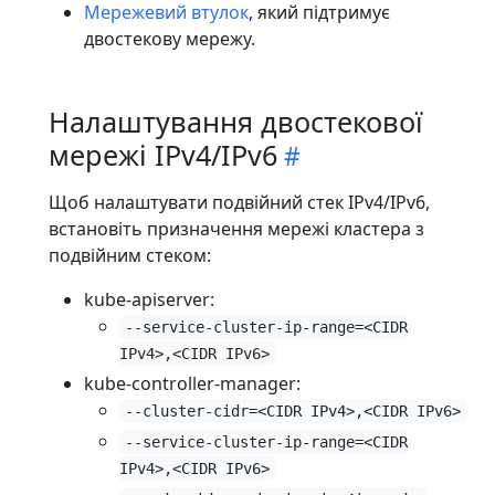
Мережевий втулок
, який підтримує
двостекову мережу.
Налаштування двостекової
мережі IPv4/IPv6
Щоб налаштувати подвійний стек IPv4/IPv6,
встановіть призначення мережі кластера з
подвійним стеком:
kube-apiserver:
--service-cluster-ip-range=<CIDR
IPv4>,<CIDR IPv6>
kube-controller-manager:
--cluster-cidr=<CIDR IPv4>,<CIDR IPv6>
--service-cluster-ip-range=<CIDR
IPv4>,<CIDR IPv6>