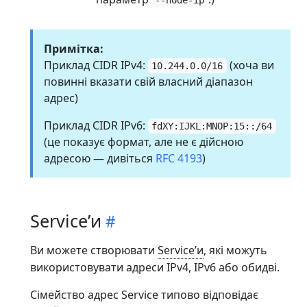
Примітка:
Приклад CIDR IPv4:
(хоча ви
10.244.0.0/16
повинні вказати свій власний діапазон
адрес)
Приклад CIDR IPv6:
fdXY:IJKL:MNOP:15::/64
(це показує формат, але не є дійсною
адресою — дивіться
RFC 4193
)
Serviceʼи
Ви можете створювати
Serviceʼи
, які можуть
використовувати адреси IPv4, IPv6 або обидві.
Сімейство адрес Service типово відповідає