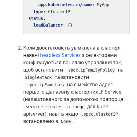
app.kubernetes.io/name
:
MyApp
type
:
ClusterIP
status
:
loadBalancer
:
{}
Коли двостековість увімкнена в кластері,
наявні
headless Services
з селекторами
конфігуруються панеллю управління так,
щоб встановити
на
.spec.ipFamilyPolicy
та встановити
SingleStack
на сімейство адрес
.spec.ipFamilies
першого діапазону кластерних IP Service
(налаштованого за допомогою прапорця
-
для kube-
-service-cluster-ip-range
apiserver), навіть якщо
.spec.clusterIP
встановлено в
.
None