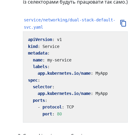
із селекторами будуть працювати так само.)
service/networking/dual-stack-default-
svc.yaml
apiVersion
:
v1
kind
:
Service
metadata
:
name
:
my-service
labels
:
app.kubernetes.io/name
:
MyApp
spec
:
selector
:
app.kubernetes.io/name
:
MyApp
ports
:
- 
protocol
:
TCP
port
:
80