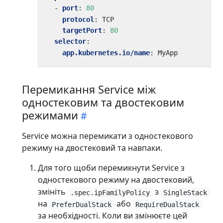
- 
port
:
80
protocol
:
TCP
targetPort
:
80
selector
:
app.kubernetes.io/name
:
MyApp
Перемикання Service між
одностековим та двостековим
режимами
Service можна перемикати з одностекового
режиму на двостековий та навпаки.
Для того щоби перемикнути Service з
одностекового режиму на двостековий,
змініть
з
.spec.ipFamilyPolicy
SingleStack
на
або
PreferDualStack
RequireDualStack
за необхідності. Коли ви змінюєте цей