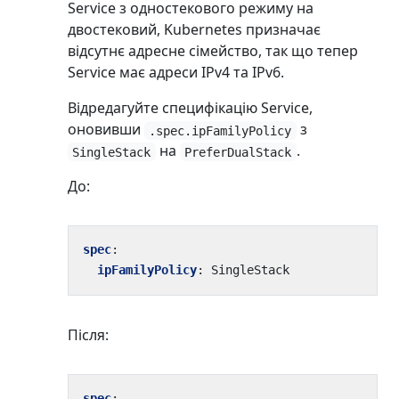
Service з одностекового режиму на
двостековий, Kubernetes призначає
відсутнє адресне сімейство, так що тепер
Service має адреси IPv4 та IPv6.
Відредагуйте специфікацію Service,
оновивши
з
.spec.ipFamilyPolicy
на
.
SingleStack
PreferDualStack
До:
spec
:
ipFamilyPolicy
:
SingleStack
Після:
spec
: