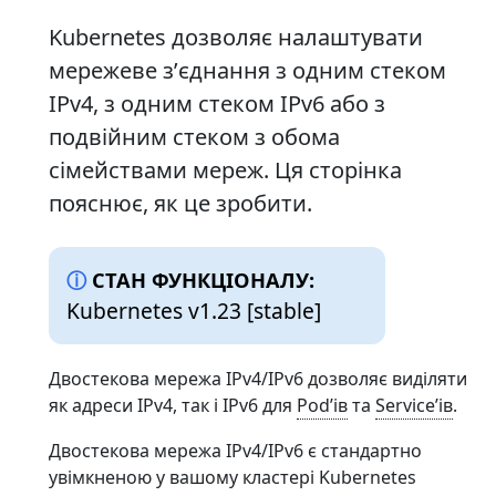
Kubernetes дозволяє налаштувати
мережеве зʼєднання з одним стеком
IPv4, з одним стеком IPv6 або з
подвійним стеком з обома
сімействами мереж. Ця сторінка
пояснює, як це зробити.
СТАН ФУНКЦІОНАЛУ:
Kubernetes v1.23 [stable]
Двостекова мережа IPv4/IPv6 дозволяє виділяти
як адреси IPv4, так і IPv6 для
Podʼів
та
Serviceʼів
.
Двостекова мережа IPv4/IPv6 є стандартно
увімкненою у вашому кластері Kubernetes