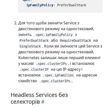
ipFamilyPolicy
:
PreferDualStack
Для того щоби змінити Service з
двостекового режиму на одностековий,
змініть
з
.spec.ipFamilyPolicy
або
на
PreferDualStack
RequireDualStack
. Коли ви змінюєте цей Service з
SingleStack
двостекового режиму на одностековий,
Kubernetes залишає лише перший елемент
у масиві
, і встановлює
.spec.clusterIPs
на цю IP-адресу і
.spec.clusterIP
встановлює
на адресне
.spec.ipFamilies
сімейство
.
.spec.clusterIPs
Headless Services без
селекторів