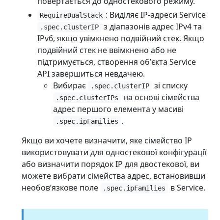
повертається до одностекового режиму.
: Виділяє IP-адреси Service
RequireDualStack
з діапазонів адрес IPv4 та
.spec.clusterIP
IPv6, якщо увімкнено подвійний стек. Якщо
подвійний стек не ввімкнено або не
підтримується, створення обʼєкта Service
API завершиться невдачею.
Вибирає
зі списку
.spec.clusterIP
на основі сімейства
.spec.clusterIPs
адрес першого елемента у масиві
.
.spec.ipFamilies
Якщо ви хочете визначити, яке сімейство IP
використовувати для одностекової конфігурації
або визначити порядок IP для двостекової, ви
можете вибрати сімейства адрес, встановивши
необовʼязкове поле
в Service.
.spec.ipFamilies