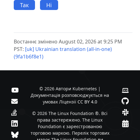
Так
Ні
Востаннє змінено August 02, 2026 at 9:25 PM
PST:
[uk] Ukrainian translation (all-in-one)
(9fa1b6f8e1)
© 2026 Автори Kubernetes |
Документація розповсюджується на
умовах Ліцензії
CC BY 4.0
© 2026 The Linux Foundation ®. Всі
права застережено. The Linux
Foundation є зареєстрованою
торговою маркою. Перелік торгових
марок The Linux Foundation ви