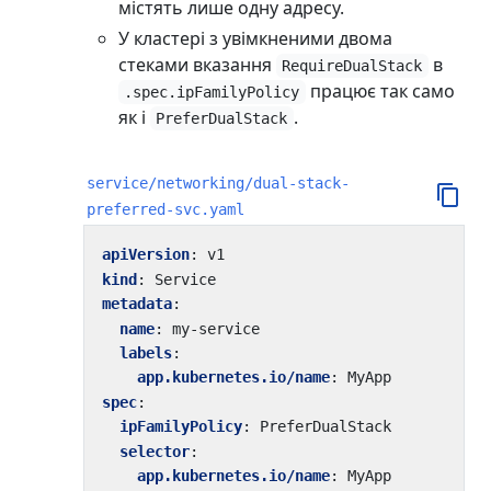
містять лише одну адресу.
У кластері з увімкненими двома
стеками вказання
в
RequireDualStack
працює так само
.spec.ipFamilyPolicy
як і
.
PreferDualStack
service/networking/dual-stack-
preferred-svc.yaml
apiVersion
:
v1
kind
:
Service
metadata
:
name
:
my-service
labels
:
app.kubernetes.io/name
:
MyApp
spec
:
ipFamilyPolicy
:
PreferDualStack
selector
:
app.kubernetes.io/name
:
MyApp