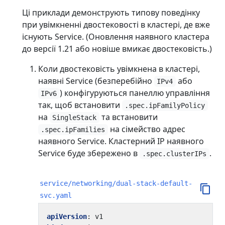
Ці приклади демонструють типову поведінку
при увімкненні двостековості в кластері, де вже
існують Service. (Оновлення наявного кластера
до версії 1.21 або новіше вмикає двостековість.)
Коли двостековість увімкнена в кластері,
наявні Service (безперебійно
або
IPv4
) конфігуруються панеллю управління
IPv6
так, щоб встановити
.spec.ipFamilyPolicy
на
та встановити
SingleStack
на сімейство адрес
.spec.ipFamilies
наявного Service. Кластерний IP наявного
Service буде збережено в
.
.spec.clusterIPs
service/networking/dual-stack-default-
svc.yaml
apiVersion
:
v1