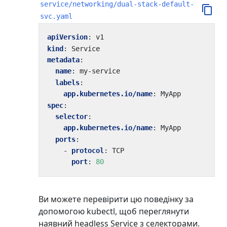
service/networking/dual-stack-default-
svc.yaml
apiVersion
:
v1
kind
:
Service
metadata
:
name
:
my-service
labels
:
app.kubernetes.io/name
:
MyApp
spec
:
selector
:
app.kubernetes.io/name
:
MyApp
ports
:
- 
protocol
:
TCP
port
:
80
Ви можете перевірити цю поведінку за
допомогою kubectl, щоб переглянути
наявний headless Service з селекторами.