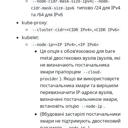
--node-cidr-mask-size-ipv4|--node-
типово /24 для IPv4
cidr-mask-size-ipv6
та /64 для IPv6
kube-proxy:
--cluster-cidr=<CIDR IPv4>,<CIDR IPv6>
kubelet:
--node-ip=<IP IPv4>,<IP IPv6>
Ця опція є обовʼязковою для bare
metal двостекових вузлів (вузлів, які
не визначають постачальника
хмари прапорцем
--cloud-
). Якщо ви використовуєте
provider
постачальника хмари та вирішили
перевизначити IP-адреси вузлів,
визначені постачальником хмари,
встановіть опцію
.
--node-ip
(Вбудовані застарілі постачальники
хмари не підтримують двостековий
параметр
.)
--node-ip