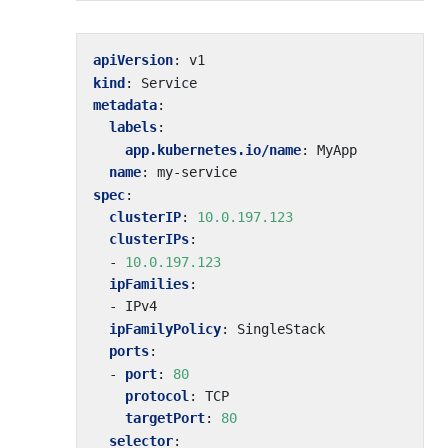
apiVersion
:
v1
kind
:
Service
metadata
:
labels
:
app.kubernetes.io/name
:
MyApp
name
:
my-service
spec
:
clusterIP
:
10.0.197.123
clusterIPs
:
- 
10.0.197.123
ipFamilies
:
- 
IPv4
ipFamilyPolicy
:
SingleStack
ports
:
- 
port
:
80
protocol
:
TCP
targetPort
:
80
selector
: