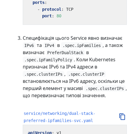
ports
:
- 
protocol
:
TCP
port
:
80
Специфікація цього Service явно визначає
та
в
, а також
IPv6
IPv4
.spec.ipFamilies
визначає
в
PreferDualStack
. Коли Kubernetes
.spec.ipFamilyPolicy
призначає IPv6 та IPv4 адреси в
,
.spec.clusterIPs
.spec.clusterIP
встановлюється на IPv6 адресу, оскільки це
перший елемент у масиві
,
.spec.clusterIPs
що перевизначає типові значення.
service/networking/dual-stack-
preferred-ipfamilies-svc.yaml
apiVersion
:
v1