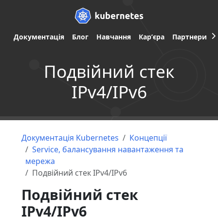
Документація
Блог
Навчання
Карʼєра
Партнери
Подвійний стек
IPv4/IPv6
Документація Kubernetes
Концепції
Service, балансування навантаження та
мережа
Подвійний стек IPv4/IPv6
Подвійний стек
IPv4/IPv6