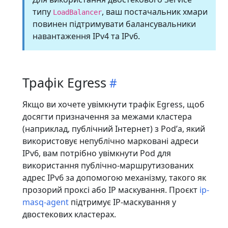
типу
, ваш постачальник хмари
LoadBalancer
повинен підтримувати балансувальники
навантаження IPv4 та IPv6.
Трафік Egress
Якщо ви хочете увімкнути трафік Egress, щоб
досягти призначення за межами кластера
(наприклад, публічний Інтернет) з Podʼа, який
використовує непублічно марковані адреси
IPv6, вам потрібно увімкнути Pod для
використання публічно-маршрутизованих
адрес IPv6 за допомогою механізму, такого як
прозорий проксі або IP маскування. Проєкт
ip-
masq-agent
підтримує IP-маскування у
двостекових кластерах.