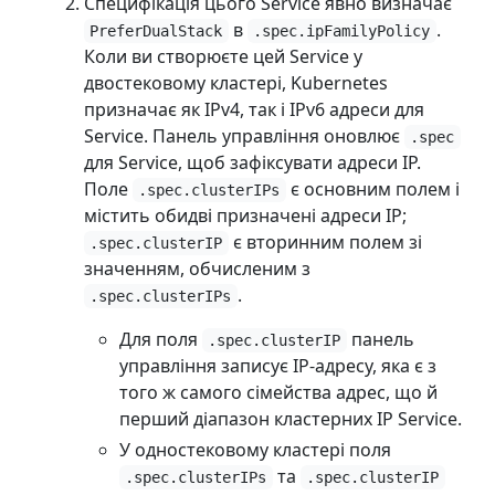
Специфікація цього Service явно визначає
в
.
PreferDualStack
.spec.ipFamilyPolicy
Коли ви створюєте цей Service у
двостековому кластері, Kubernetes
призначає як IPv4, так і IPv6 адреси для
Service. Панель управління оновлює
.spec
для Service, щоб зафіксувати адреси IP.
Поле
є основним полем і
.spec.clusterIPs
містить обидві призначені адреси IP;
є вторинним полем зі
.spec.clusterIP
значенням, обчисленим з
.
.spec.clusterIPs
Для поля
панель
.spec.clusterIP
управління записує IP-адресу, яка є з
того ж самого сімейства адрес, що й
перший діапазон кластерних IP Service.
У одностековому кластері поля
та
.spec.clusterIPs
.spec.clusterIP