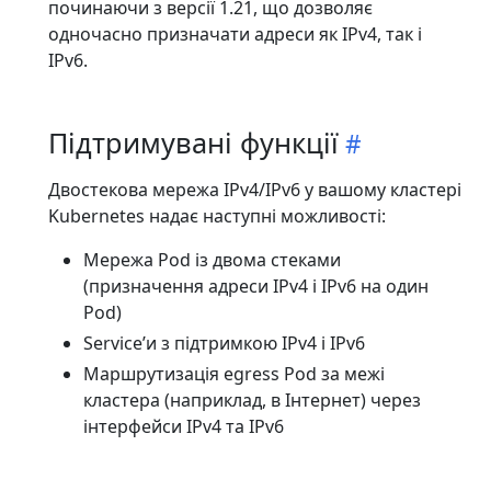
починаючи з версії 1.21, що дозволяє
одночасно призначати адреси як IPv4, так і
IPv6.
Підтримувані функції
Двостекова мережа IPv4/IPv6 у вашому кластері
Kubernetes надає наступні можливості:
Мережа Pod із двома стеками
(призначення адреси IPv4 і IPv6 на один
Pod)
Serviceʼи з підтримкою IPv4 і IPv6
Маршрутизація egress Pod за межі
кластера (наприклад, в Інтернет) через
інтерфейси IPv4 та IPv6