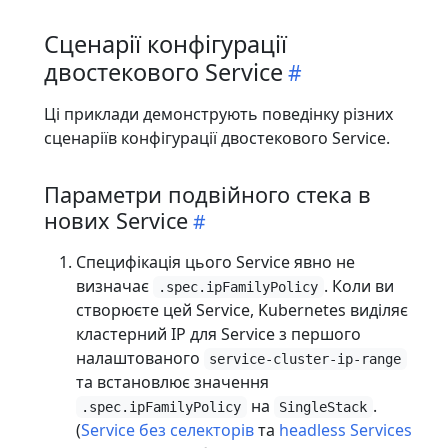
Сценарії конфігурації
двостекового Service
Ці приклади демонструють поведінку різних
сценаріїв конфігурації двостекового Service.
Параметри подвійного стека в
нових Service
Специфікація цього Service явно не
визначає
. Коли ви
.spec.ipFamilyPolicy
створюєте цей Service, Kubernetes виділяє
кластерний IP для Service з першого
налаштованого
service-cluster-ip-range
та встановлює значення
на
.
.spec.ipFamilyPolicy
SingleStack
(
Service без селекторів
та
headless Services