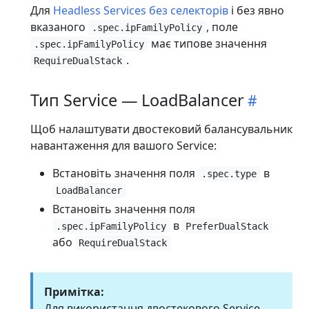
Для
Headless Services без селекторів
і без явно
вказаного
, поле
.spec.ipFamilyPolicy
має типове значення
.spec.ipFamilyPolicy
.
RequireDualStack
Тип Service — LoadBalancer
Щоб налаштувати двостековий балансувальник
навантаження для вашого Service:
Встановіть значення поля
в
.spec.type
LoadBalancer
Встановіть значення поля
в
.spec.ipFamilyPolicy
PreferDualStack
або
RequireDualStack
Примітка:
Для використання двостекового Service