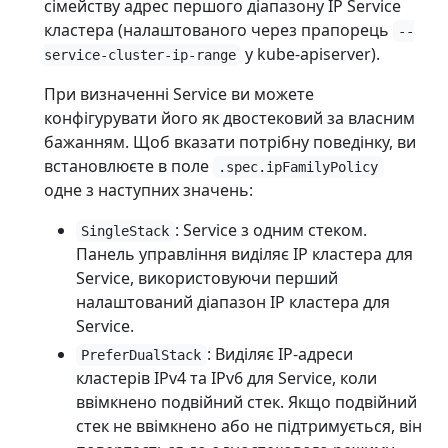
сімейству адрес першого діапазону IP Service
кластера (налаштованого через прапорець
--
у kube-apiserver).
service-cluster-ip-range
При визначенні Service ви можете
конфігурувати його як двостековий за власним
бажанням. Щоб вказати потрібну поведінку, ви
встановлюєте в поле
.spec.ipFamilyPolicy
одне з наступних значень:
: Service з одним стеком.
SingleStack
Панель управління виділяє IP кластера для
Service, використовуючи перший
налаштований діапазон IP кластера для
Service.
: Виділяє IP-адреси
PreferDualStack
кластерів IPv4 та IPv6 для Service, коли
ввімкнено подвійний стек. Якщо подвійний
стек не ввімкнено або не підтримується, він