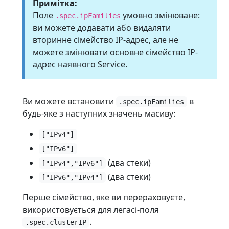
Примітка:
Поле
умовно змінюване:
.spec.ipFamilies
ви можете додавати або видаляти
вторинне сімейство IP-адрес, але не
можете змінювати основне сімейство IP-
адрес наявного Service.
Ви можете встановити
в
.spec.ipFamilies
будь-яке з наступних значень масиву:
["IPv4"]
["IPv6"]
(два стеки)
["IPv4","IPv6"]
(два стеки)
["IPv6","IPv4"]
Перше сімейство, яке ви перераховуєте,
використовується для легасі-поля
.
.spec.clusterIP