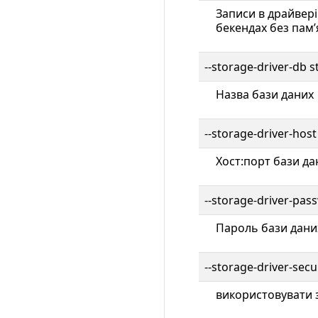
Записи в драйвері
бекендах без памʼ
--storage-driver-db 
Назва бази даних
--storage-driver-hos
Хост:порт бази да
--storage-driver-pa
Пароль бази дани
--storage-driver-secu
використовувати 