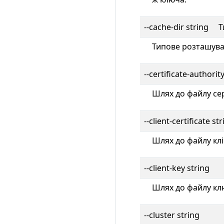
--cache-dir string 
Типове розташува
--certificate-authorit
Шлях до файлу сер
--client-certificate st
Шлях до файлу клі
--client-key string
Шлях до файлу клю
--cluster string