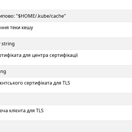
Типово: "$HOME/.kube/cache"
ння теки кешу
y string
тифіката для центра сертифікації
ring
єнтського сертифіката для TLS
ча клієнта для TLS