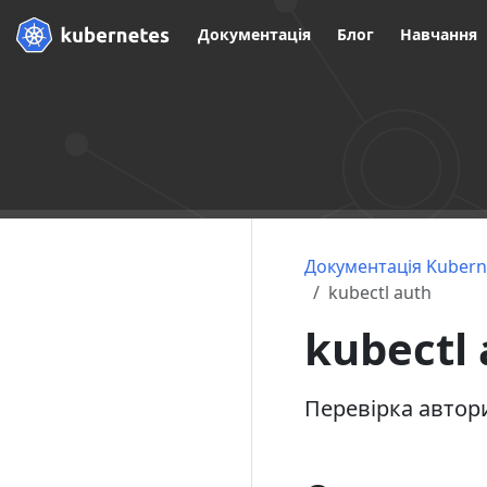
Документація
Блог
Навчання
Документація Kubern
kubectl auth
kubectl
Перевірка автори