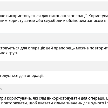
 яке використовується для виконання операції. Користув
ним користувачем або службовим обліковим записом в
стовується для операції; цей прапорець можна повтори
ькох груп.
товується для операції.
s
ри користувача, які слід використовувати для операції. 
повторювати, щоб вказати кілька значень для одного і 