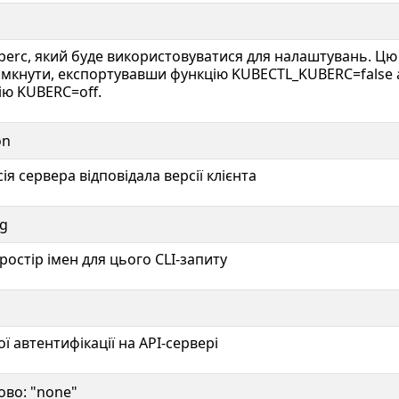
berc, який буде використовуватися для налаштувань. Цю
мкнути, експортувавши функцію KUBECTL_KUBERC=false 
ю KUBERC=off.
on
я сервера відповідала версії клієнта
ng
ростір імен для цього CLI-запиту
ї автентифікації на API-сервері
ово: "none"