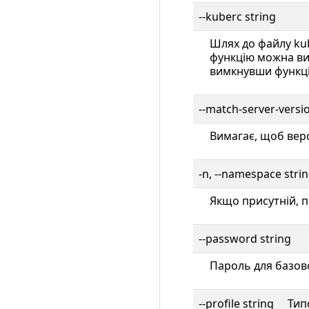
--kuberc string
Шлях до файлу ku
функцію можна ви
вимкнувши функці
--match-server-versi
Вимагає, щоб версі
-n, --namespace stri
Якщо присутній, п
--password string
Пароль для базово
--profile string Тип