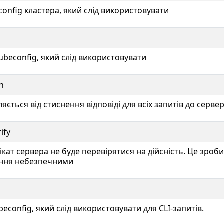
onfig кластера, який слід використовувати
ubeconfig, який слід використовувати
n
яється від стиснення відповіді для всіх запитів до серве
rify
ікат сервера не буде перевірятися на дійсність. Це зроб
ання небезпечними
econfig, який слід використовувати для CLI-запитів.