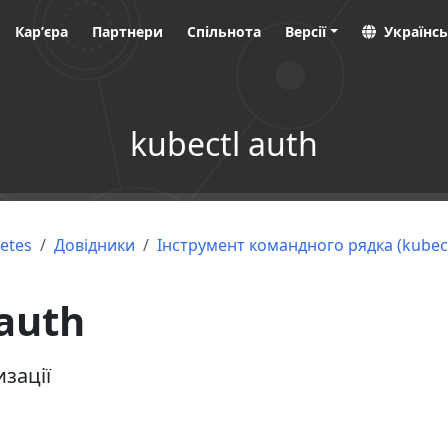
Карʼєра
Партнери
Спільнота
Версії
Українсь
kubectl auth
etes
Довідники
Інструмент командного рядка (kubect
 auth
зації