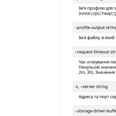
Імʼя профілю для 
(none|cpu|heap|g
--profile-output str
Імʼя файлу, в яки
--request-timeout s
Час очікування пе
Ненульові значенн
2m, 3h). Значення 
-s, --server string
Адреса та порт се
--storage-driver-bu