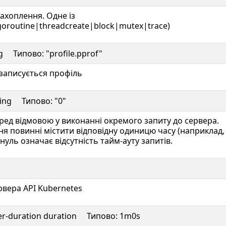
захоплення. Одне із
oroutine|threadcreate|block|mutex|trace)
ing Типово: "profile.pprof"
й записується профіль
tring Типово: "0"
ред відмовою у виконанні окремого запиту до сервера.
я повинні містити відповідну одиницю часу (наприклад, 
нуль означає відсутність тайм-ауту запитів.
рвера API Kubernetes
ffer-duration duration Типово: 1m0s