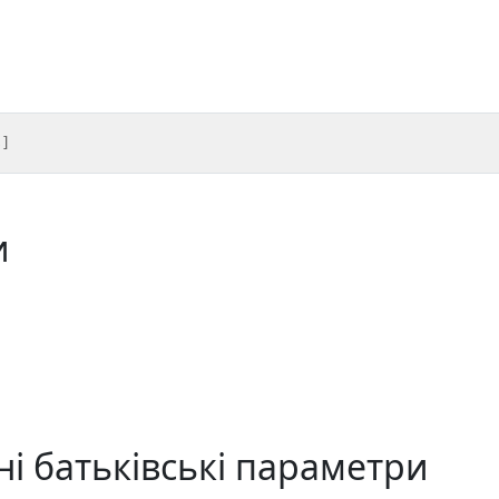
s
]
и
і батьківські параметри