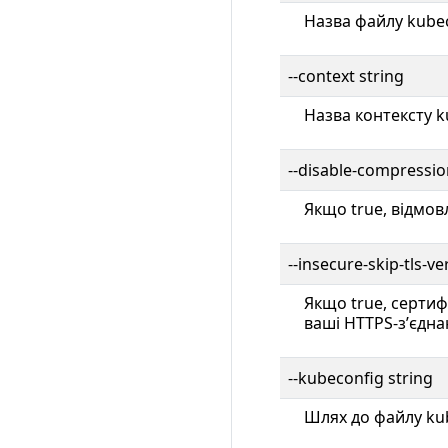
Назва файлу kubec
--context string
Назва контексту k
--disable-compressio
Якщо true, відмовл
--insecure-skip-tls-ve
Якщо true, сертиф
ваші HTTPS-зʼєдн
--kubeconfig string
Шлях до файлу kub