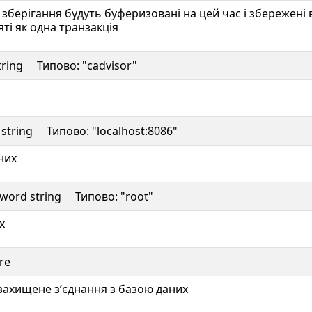
 зберігання будуть буферизовані на цей час і збережені 
яті як одна транзакція
string Типово: "cadvisor"
t string Типово: "localhost:8086"
них
ssword string Типово: "root"
х
re
захищене зʼєднання з базою даних