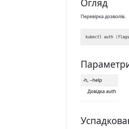
Огляд
Перевірка дозволів.
kubectl auth 
[
flag
Параметр
-h, --help
Довідка auth
Успадкован