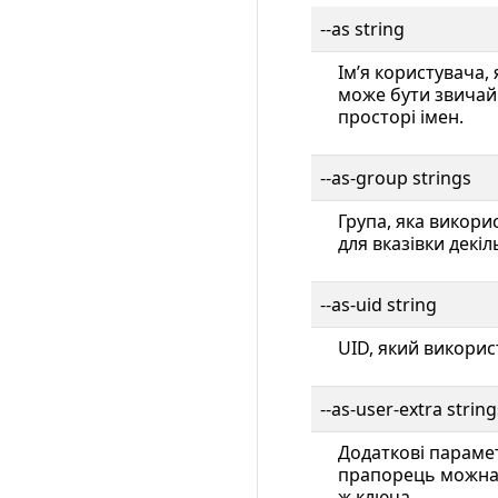
--as string
Імʼя користувача,
може бути звичай
просторі імен.
--as-group strings
Група, яка викори
для вказівки декіл
--as-uid string
UID, який викорис
--as-user-extra string
Додаткові парамет
прапорець можна 
ж ключа.