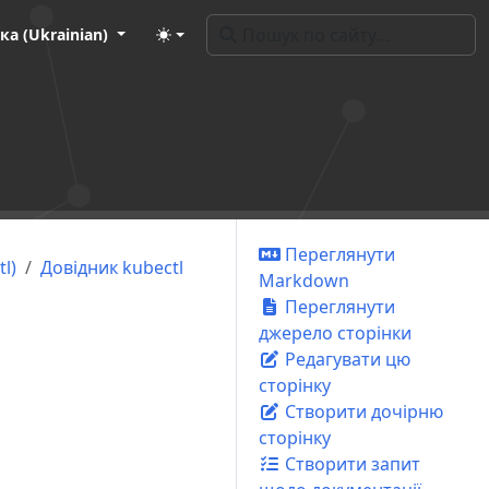
ка (Ukrainian)
Переглянути
l)
Довідник kubectl
Markdown
Переглянути
джерело сторінки
Редагувати цю
сторінку
Створити дочірню
сторінку
Створити запит