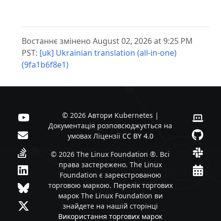
Востаннє змінено August 02, 2026 at 9:25 PM
PST:
[uk] Ukrainian translation (all-in-one)
(9fa1b6f8e1)
© 2026 Автори Kubernetes |
Документація розповсюджується на
умовах Ліцензії
CC BY 4.0
© 2026 The Linux Foundation ®. Всі
права застережено. The Linux
Foundation є зареєстрованою
торговою маркою. Перелік торгових
марок The Linux Foundation ви
знайдете на нашій сторінці
Використання торгових марок