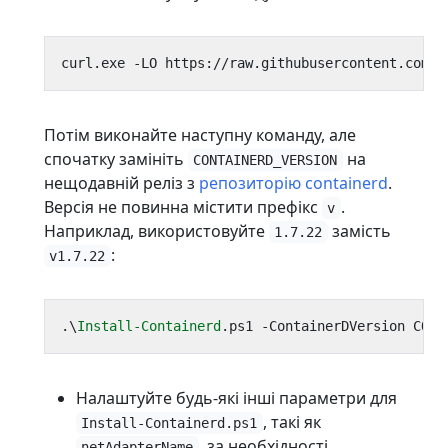
curl
.
exe
-LO
https
:
//
raw
.
githubusercontent
.
com
/
k
Потім виконайте наступну команду, але
спочатку замініть
на
CONTAINERD_VERSION
нещодавній реліз з
репозиторію containerd
.
Версія не повинна містити префікс
.
v
Наприклад, використовуйте
замість
1.7.22
:
v1.7.22
.\
Install-Containerd
.
ps1
-ContainerDVersion
CONT
Налаштуйте будь-які інші параметри для
, такі як
Install-Containerd.ps1
, за необхідності.
netAdapterName