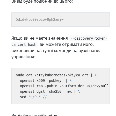
Вивід буде подібний до цього:
Якщо ви не маєте значення
--discovery-token-
, ви можете отримати його,
ca-cert-hash
виконавши наступні команди на вузлі панелі
управління:
sudo cat /etc/kubernetes/pki/ca.crt 
|
  openssl x509 -pubkey  
|
  openssl rsa -pubin -outform der 2>/dev/null 
|
  openssl dgst -sha256 -hex 
|
  sed 
's/^.* //'
Вивід буде подібний до: