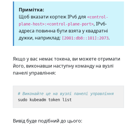
Примітка:
Щоб вказати кортеж IPv6 для
<control-
, IPv6-
plane-host>:<control-plane-port>
адреса повинна бути взята у квадратні
дужки, наприклад:
.
[2001:db8::101]:2073
Якщо у вас немає токена, ви можете отримати
його, виконавши наступну команду на вузлі
панелі управління:
# Виконайте це на вузлі панелі управління
Вивід буде подібний до цього: