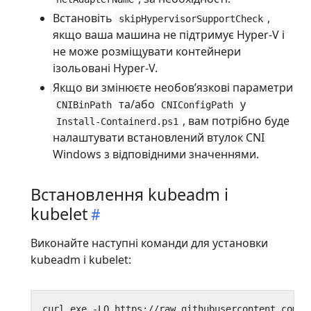
Встановіть
,
skipHypervisorSupportCheck
якщо ваша машина не підтримує Hyper-V і
не може розміщувати контейнери
ізольовані Hyper-V.
Якщо ви змінюєте необовʼязкові параметри
та/або
у
CNIBinPath
CNIConfigPath
, вам потрібно буде
Install-Containerd.ps1
налаштувати встановлений втулок CNI
Windows з відповідними значеннями.
Встановлення kubeadm і
kubelet
Виконайте наступні команди для установки
kubeadm і kubelet:
curl
.
exe
-LO
https
:
//
raw
.
githubusercontent
.
com
/
k