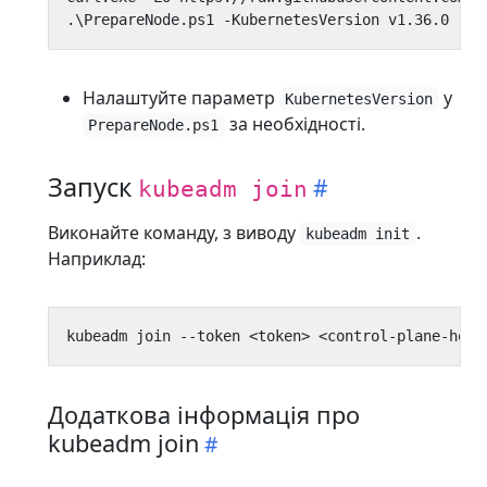
.\
PrepareNode
.
ps1
-KubernetesVersion
v1.36.0
Налаштуйте параметр
у
KubernetesVersion
за необхідності.
PrepareNode.ps1
Запуск
kubeadm join
Виконайте команду, з виводу
.
kubeadm init
Наприклад:
Додаткова інформація про
kubeadm join