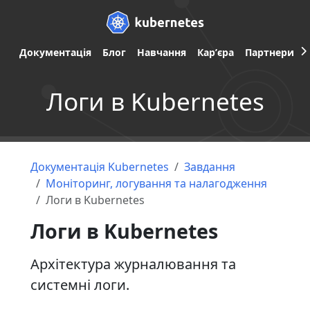
Документація
Блог
Навчання
Карʼєра
Партнери
Логи в Kubernetes
Документація Kubernetes
Завдання
Моніторинг, логування та налагодження
Логи в Kubernetes
Логи в Kubernetes
Архітектура журналювання та
системні логи.