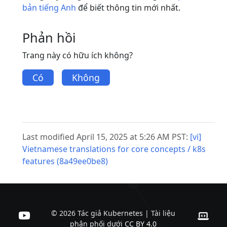
bản tiếng Anh
để biết thông tin mới nhất.
Phản hồi
Trang này có hữu ích không?
Có
Không
Last modified April 15, 2025 at 5:26 AM PST:
[vi]
Vietnamese translations for core concepts / k8s
features (8a49ee0be8)
© 2026 Tác giả Kubernetes | Tài liệu
phân phối dưới
CC BY 4.0