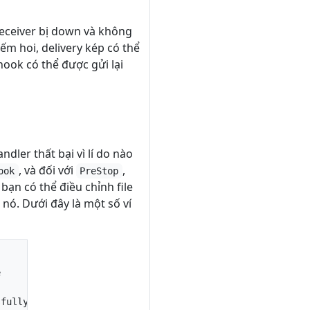
receiver bị down và không
ếm hoi, delivery kép có thể
hook có thể được gửi lại
ler thất bại vì lí do nào
, và đối với
,
ook
PreStop
, bạn có thể điều chỉnh file
ó. Dưới đây là một số ví




fully assigned default/lifecycle-demo to ip-XXX-XXX-XX-X