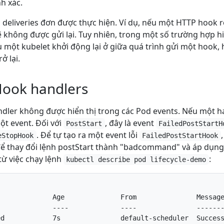
h xác.
c deliveries đơn được thực hiện. Ví dụ, nếu một HTTP hook 
sẽ không được gửi lại. Tuy nhiên, trong một số trường hợp hi
 một kubelet khởi động lại ở giữa quá trình gửi một hook, 
ở lại.
ook handlers
ler không được hiển thị trong các Pod events. Nếu một hand
ột event. Đối với
, đây là event
PostStart
FailedPostStartH
. Để tự tạo ra một event lỗi
eStopHook
FailedPostStartHook
ể thay đổi lệnh postStart thành "badcommand" và áp dụng n
từ việc chạy lệnh
:
kubectl describe pod lifecycle-demo
             Age              From               Message
             ----             ----               -------
d            7s               default-scheduler  Success