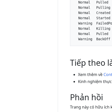
  Normal   Pulled  
  Normal   Pulling 
  Normal   Created 
  Normal   Started 
  Warning  FailedP
  Normal   Killing 
  Normal   Pulled  
Tiếp theo l
Xem thêm về
Cont
Kinh nghiệm thự
Phản hồi
Trang này có hữu ích