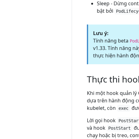
Sleep - Dừng cont
bật bởi
PodLifecy
Lưu ý:
Tính năng beta
Pod
v1.33. Tính năng nà
thực hiện hành động
Thực thi hoo
Khi một hook quản lý C
dựa trên hành động c
kubelet, còn
đượ
exec
Lời gọi hook
PostStar
và hook
đư
PostStart
chạy hoặc bị treo, co