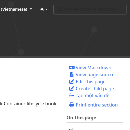
t (Vietnamese)
View Markdown
View page source
Edit this page
Create child page
Tạo một vấn đề
 Container lifecycle hook
Print entire section
On this page