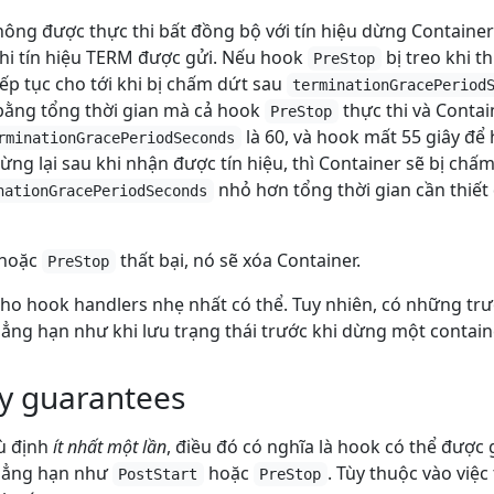
ông được thực thi bất đồng bộ với tín hiệu dừng Containe
khi tín hiệu TERM được gửi. Nếu hook
bị treo khi t
PreStop
iếp tục cho tới khi bị chấm dứt sau
terminationGracePeriod
 bằng tổng thời gian mà cả hook
thực thi và Contai
PreStop
là 60, và hook mất 55 giây để
rminationGracePeriodSeconds
ừng lại sau khi nhận được tín hiệu, thì Container sẽ bị chấ
nhỏ hơn tổng thời gian cần thiết 
nationGracePeriodSeconds
hoặc
thất bại, nó sẽ xóa Container.
PreStop
ho hook handlers nhẹ nhất có thể. Tuy nhiên, có những tr
hẳng hạn như khi lưu trạng thái trước khi dừng một contain
y guarantees
ù định
ít nhất một lần
, điều đó có nghĩa là hook có thể được 
chẳng hạn như
hoặc
. Tùy thuộc vào việc
PostStart
PreStop