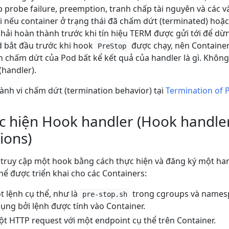
p probe failure, preemption, tranh chấp tài nguyên và các vấ
i nếu container ở trạng thái đã chấm dứt (terminated) hoặ
hải hoàn thành trước khi tín hiệu TERM được gửi tới để dừng
 bắt đầu trước khi hook
được chạy, nên Containe
PreStop
ạn chấm dứt của Pod bất kể kết quả của handler là gì. Khô
(handler).
hành vi chấm dứt (termination behavior) tại
Termination of 
c hiện Hook handler (Hook handle
ions)
 truy cập một hook bằng cách thực hiện và đăng ký một ha
hể được triển khai cho các Containers:
t lệnh cụ thể, như là
trong cgroups và namespa
pre-stop.sh
ng bởi lệnh được tính vào Container.
ột HTTP request với một endpoint cụ thể trên Container.