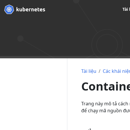
Tài 
Tài liệu
Các khái ni
Containe
Trang này mô tả cách 
để chạy mã nguồn được