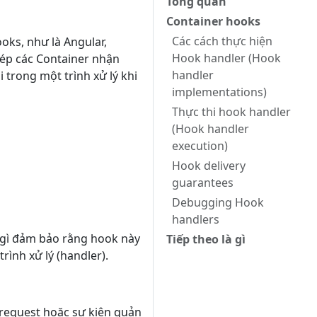
Tổng quan
Container hooks
Các cách thực hiện
oks, như là Angular,
Hook handler (Hook
hép các Container nhận
handler
 trong một trình xử lý khi
implementations)
Thực thi hook handler
(Hook handler
execution)
Hook delivery
guarantees
Debugging Hook
handlers
ó gì đảm bảo rằng hook này
Tiếp theo là gì
ình xử lý (handler).
 request hoặc sự kiện quản