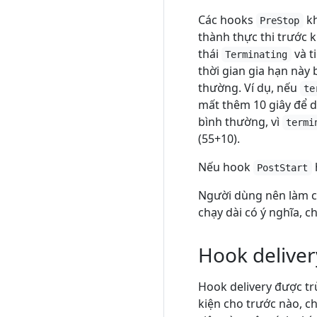
Các hooks
kh
PreStop
thành thực thi trước 
thái
và t
Terminating
thời gian gia hạn này
thường. Ví dụ, nếu
te
mất thêm 10 giây để d
bình thường, vì
termi
(55+10).
Nếu hook
PostStart
Người dùng nên làm c
chạy dài có ý nghĩa, c
Hook deliver
Hook delivery được tr
kiện cho trước nào, 