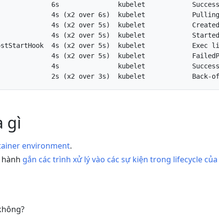
             6s               kubelet            Success
             4s (x2 over 6s)  kubelet            Pulling
             4s (x2 over 5s)  kubelet            Created
             4s (x2 over 5s)  kubelet            Started
ostStartHook  4s (x2 over 5s)  kubelet            Exec li
             4s (x2 over 5s)  kubelet            FailedP
             4s               kubelet            Success
à gì
ainer environment
.
c hành
gắn các trình xử lý vào các sự kiện trong lifecycle của
 không?