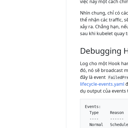
việc này một cách chín
Nhìn chung, chỉ có cá
thể nhận các traffic, 
xảy ra. Chẳng hạn, nếu
sau khi kubelet quay tr
Debugging H
Log cho một Hook hand
đó, nó sẽ broadcast m
đây là event
FailedPr
lifecycle-events.yaml
đ
dụ output của events 
Events:

  Type     Reason  
  ----     ------  
  Normal   Schedule