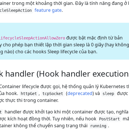
ainer trong một khoảng thời gian. Đây là tính năng đang ở 
feature gate
.
cleSleepAction
được bật mặc định từ bản
LifecycleSleepActionAllowZero
y cho phép bạn thiết lập thời gian sleep là 0 giây (hay khôn
 nào) cho các hooks Sleep lifecycle của bạn.
k handler (Hook handler execution
ontainer lifecycle được gọi, hệ thống quản lý Kubernetes th
ủa hook.
,
(
deprecated
) và
được t
httpGet
tcpSocket
sleep
c thực thi trong container.
handler được khởi tạo khi một container được tạo, nghĩ
t
ợc kích hoạt đồng thời. Tuy nhiên, nếu hook
mất
PostStart
ntainer không thể chuyển sang trạng thái
.
running