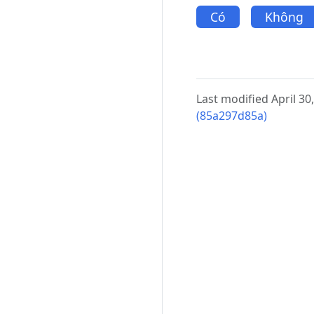
Có
Không
Last modified April 30
(85a297d85a)