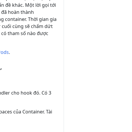
n đề khác. Một lời gọi tới
c đã hoàn thành
 container. Thời gian gia
r cuối cùng sẽ chấm dứt
ng có tham số nào được
Pods
.
r
ndler cho hook đó. Có 3
ces của Container. Tài