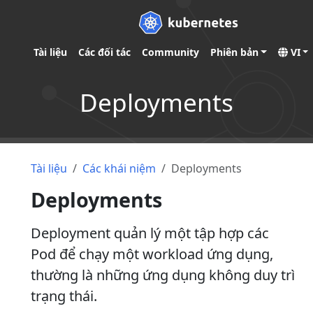
Tài liệu
Các đối tác
Community
Phiên bản
VI
Deployments
Tài liệu
Các khái niệm
Deployments
Deployments
Deployment quản lý một tập hợp các
Pod để chạy một workload ứng dụng,
thường là những ứng dụng không duy trì
trạng thái.