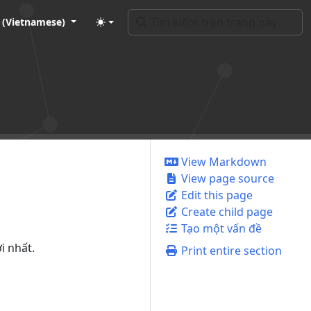
t (Vietnamese)
View Markdown
View page source
Edit this page
Create child page
Tạo một vấn đề
i nhất.
Print entire section