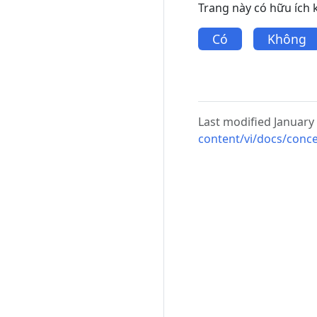
Trang này có hữu ích
Có
Không
Last modified January
content/vi/docs/conc