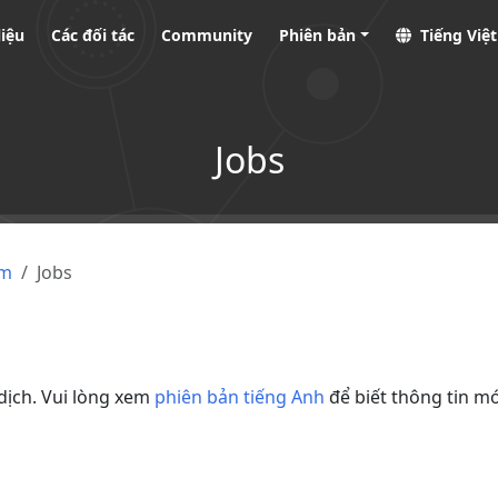
liệu
Các đối tác
Community
Phiên bản
Tiếng Việ
Jobs
ệm
Jobs
dịch. Vui lòng xem
phiên bản tiếng Anh
để biết thông tin mớ