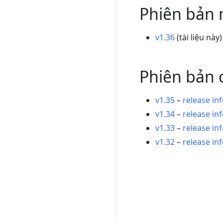
Phiên bản 
v1.36
(tài liệu này
Phiên bản 
v1.35
–
release in
v1.34
–
release in
v1.33
–
release in
v1.32
–
release in