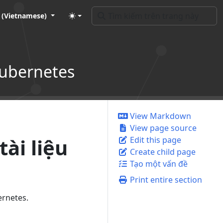
t (Vietnamese)
Kubernetes
View Markdown
View page source
ài liệu
Edit this page
Create child page
Tạo một vấn đề
Print entire section
ernetes.