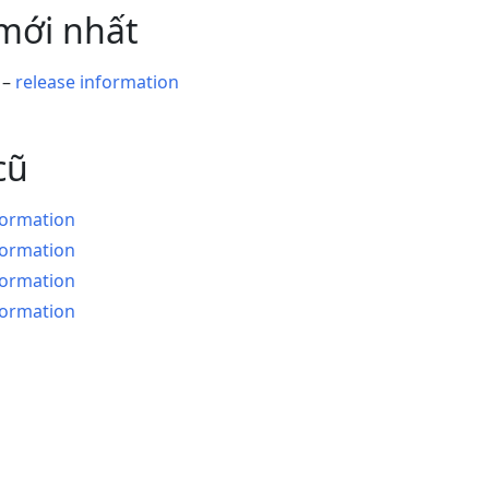
mới nhất
) –
release information
cũ
formation
formation
formation
formation