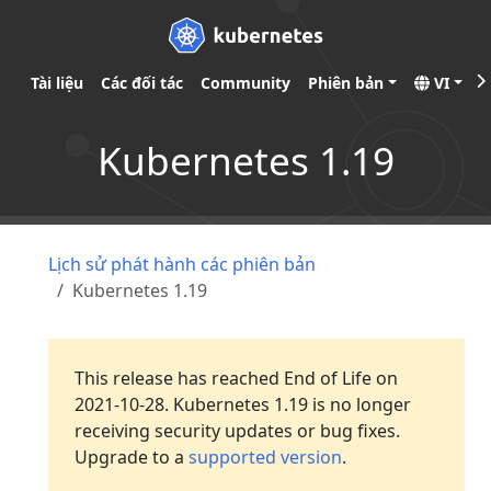
Tài liệu
Các đối tác
Community
Phiên bản
VI
Kubernetes 1.19
Lịch sử phát hành các phiên bản
Kubernetes 1.19
This release has reached End of Life on
2021-10-28. Kubernetes 1.19 is no longer
receiving security updates or bug fixes.
Upgrade to a
supported version
.