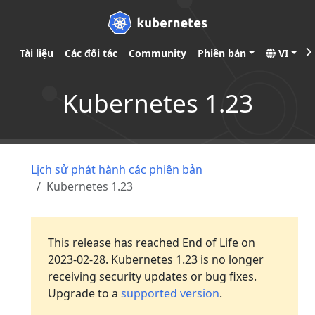
Tài liệu
Các đối tác
Community
Phiên bản
VI
Kubernetes 1.23
Lịch sử phát hành các phiên bản
Kubernetes 1.23
This release has reached End of Life on
2023-02-28. Kubernetes 1.23 is no longer
receiving security updates or bug fixes.
Upgrade to a
supported version
.