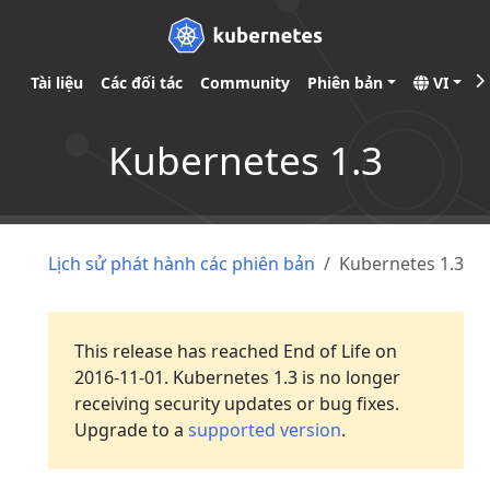
Tài liệu
Các đối tác
Community
Phiên bản
VI
Kubernetes 1.3
Lịch sử phát hành các phiên bản
Kubernetes 1.3
This release has reached End of Life on
2016-11-01. Kubernetes 1.3 is no longer
receiving security updates or bug fixes.
Upgrade to a
supported version
.