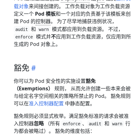
载对象
来间接创建的。 工作负载对象为工作负载资源
定义一个
Pod 模板
和一个对应的负责基于该模板来创
建 Pod 的
控制器
。 为了尽早地捕获违例状况，
和
模式都应用到负载资源。 不过，
audit
warn
模式并
不
应用到工作负载资源，仅应用到所
enforce
生成的 Pod 对象上。
豁免
你可以为 Pod 安全性的实施设置
豁免
（Exemptions）
规则， 从而允许创建一些本来会被
与给定名字空间相关的策略所禁止的 Pod。 豁免规则
可以在
准入控制器配置
中静态配置。
豁免规则必须显式枚举。满足豁免标准的请求会被准
入控制器
忽略
（所有
、
和
行
enforce
audit
warn
为都会被略过）。 豁免的维度包括：