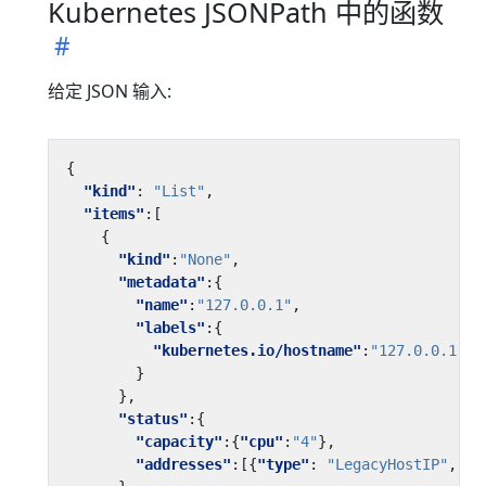
Kubernetes JSONPath 中的函数
给定 JSON 输入:
{
"kind"
:
"List"
,
"items"
:[
{
"kind"
:
"None"
,
"metadata"
:{
"name"
:
"127.0.0.1"
,
"labels"
:{
"kubernetes.io/hostname"
:
"127.0.0.1"
}
},
"status"
:{
"capacity"
:{
"cpu"
:
"4"
},
"addresses"
:[{
"type"
:
"LegacyHostIP"
,
"a