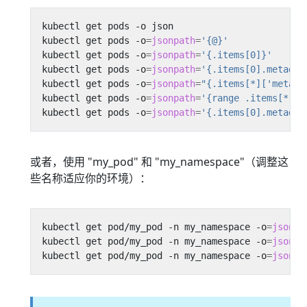
kubectl get pods -o
=
jsonpath
=
'{@}'
kubectl get pods -o
=
jsonpath
=
'{.items[0]}'
kubectl get pods -o
=
jsonpath
=
'{.items[0].metadat
kubectl get pods -o
=
jsonpath
=
"{.items[*]['metada
kubectl get pods -o
=
jsonpath
=
'{range .items[*]}{
kubectl get pods -o
=
jsonpath
=
'{.items[0].metadat
或者，使用 "my_pod" 和 "my_namespace"（调整这
些名称适应你的环境）：
kubectl get pod/my_pod -n my_namespace -o
=
jsonpa
kubectl get pod/my_pod -n my_namespace -o
=
jsonpa
kubectl get pod/my_pod -n my_namespace -o
=
jsonpa