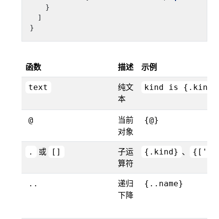
}
]
}
函数
描述
示例
纯文
text
kind is {.kind}
本
当前
@
{@}
对象
或
子运
、
.
[]
{.kind}
{['ki
算符
递归
..
{..name}
下降