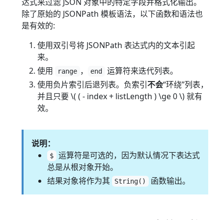
达式来过滤 JSON 对象中的特定字段并格式化输出。
除了原始的 JSONPath 模板语法，以下函数和语法也
是有效的:
使用双引号将 JSONPath 表达式内的文本引起
来。
使用
，
运算符来迭代列表。
range
end
使用负片索引后退列表。负索引
不会
“环绕”列表，
并且只要 \( ( - index + listLength ) \ge 0 \) 就有
效。
说明：
运算符是可选的，因为默认情况下表达式
$
总是从根对象开始。
结果对象将作为其
函数输出。
String()