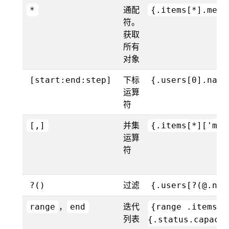
通配
*
{.items[*].meta
符。
获取
所有
对象
下标
[start:end:step]
{.users[0].name
运算
符
并集
[,]
{.items[*]['met
运算
符
过滤
?()
{.users[?(@.nam
，
迭代
range
end
{range .items[*
列表
{.status.capaci