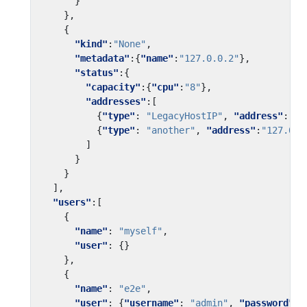
}
},
{
"kind"
:
"None"
,
"metadata"
:{
"name"
:
"127.0.0.2"
},
"status"
:{
"capacity"
:{
"cpu"
:
"8"
},
"addresses"
:[
{
"type"
:
"LegacyHostIP"
,
"address"
:
"12
{
"type"
:
"another"
,
"address"
:
"127.0.0
]
}
}
],
"users"
:[
{
"name"
:
"myself"
,
"user"
:
{}
},
{
"name"
:
"e2e"
,
"user"
:
{
"username"
:
"admin"
,
"password"
: