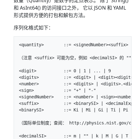
数量（Quantity）是数字的定点表示。 除了 String()
和 AsInt64() 的访问接口之外， 它以 JSON 和 YAML
形式提供方便的打包和解包方法。
序列化格式如下：
<quantity>        ::= <signedNumber><suffix>

（注意 <suffix> 可能为空，例如 <decimalSI> 的 "" 情
<digit>           ::= 0 | 1 | ... | 9

<digits>          ::= <digit> | <digit><digits>

<number>          ::= <digits> | <digits>.<digits
<sign>            ::= "+" | "-"

<signedNumber>    ::= <number> | <sign><number>

<suffix>          ::= <binarySI> | <decimalExpone
<binarySI>        ::= Ki | Mi | Gi | Ti | Pi | Ei
（国际单位制度；查阅： http://physics.nist.gov/cuu/Un
<decimalSI>       ::= m | "" | k | M | G | T | P 