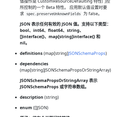
值操作是 CustomResourceDefaulting 特性门控
所控制的一个 Beta 特性。 应用默认值设置时要
求
为 false。
spec.preserveUnknownFields
JSON 表示任何有效的 JSON 值。支持以下类型：
bool、int64、float64、string、
[]interface{}、map[string]interface{} 和
nil。
definitions
(map[string]
JSONSchemaProps
)
dependencies
(map[string]JSONSchemaPropsOrStringArray)
JSONSchemaPropsOrStringArray 表示
JSONSchemaProps 或字符串数组。
description
(string)
enum
([]JSON)