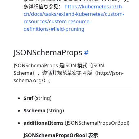
多详细信息参见：
https://kubernetes.io/zh-
cn/docs/tasks/extend-kubernetes/custom-
resources/custom-resource-
definitions/#field-pruning
JSONSchemaProps
JSONSchemaProps 是JSON 模式（JSON-
Schema），遵循其规范草案第 4 版（http://json-
schema.org/）。
$ref
(string)
$schema
(string)
additionalItems
(JSONSchemaPropsOrBool)
JSONSchemaPropsOrBool 表示