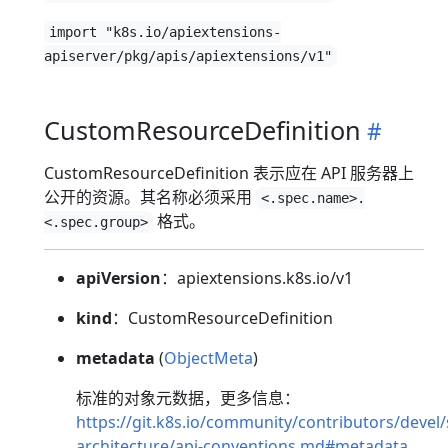
import "k8s.io/apiextensions-
apiserver/pkg/apis/apiextensions/v1"
CustomResourceDefinition
CustomResourceDefinition 表示应在 API 服务器上
公开的资源。其名称必须采用
<.spec.name>.
格式。
<.spec.group>
apiVersion
：apiextensions.k8s.io/v1
kind
：CustomResourceDefinition
metadata
(
ObjectMeta
)
标准的对象元数据，更多信息：
https://git.k8s.io/community/contributors/devel/
architecture/api-conventions.md#metadata