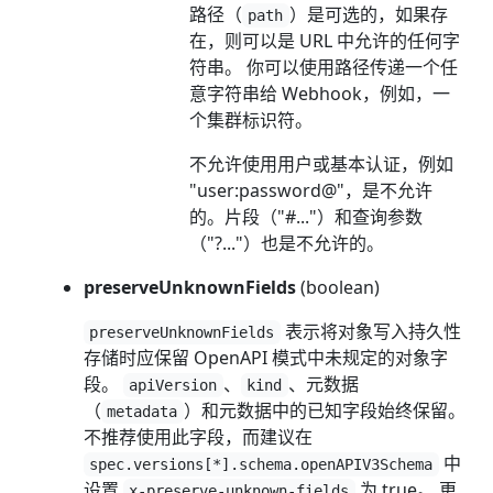
路径（
）是可选的，如果存
path
在，则可以是 URL 中允许的任何字
符串。 你可以使用路径传递一个任
意字符串给 Webhook，例如，一
个集群标识符。
不允许使用用户或基本认证，例如
"user:password@"，是不允许
的。片段（"#..."）和查询参数
（"?..."）也是不允许的。
preserveUnknownFields
(boolean)
表示将对象写入持久性
preserveUnknownFields
存储时应保留 OpenAPI 模式中未规定的对象字
段。
、
、元数据
apiVersion
kind
（
）和元数据中的已知字段始终保留。
metadata
不推荐使用此字段，而建议在
中
spec.versions[*].schema.openAPIV3Schema
设置
为 true。 更
x-preserve-unknown-fields