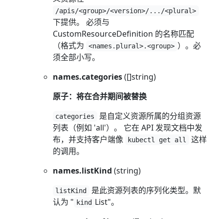
/apis/<group>/<version>/.../<plural>
下提供。 必须与
CustomResourceDefinition 的名称匹配
（格式为
）。必
<names.plural>.<group>
须全部小写。
names.categories
([]string)
原子：将在合并期间被替换
是自定义资源所属的分组资源
categories
列表（例如 'all'）。 它在 API 发现文档中发
布，并支持客户端像
这样
kubectl get all
的调用。
names.listKind
(string)
是此资源列表的序列化类型。默
listKind
认为 "
List"。
kind