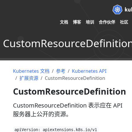
文档
博客
培训
合作伙伴
社区
CustomResourceDefinitio
Kubernetes 文档
参考
Kubernetes API
扩展资源
CustomResourceDefinition
CustomResourceDefinition
CustomResourceDefinition 表示应在 API
服务器上公开的资源。
apiVersion: apiextensions.k8s.io/v1