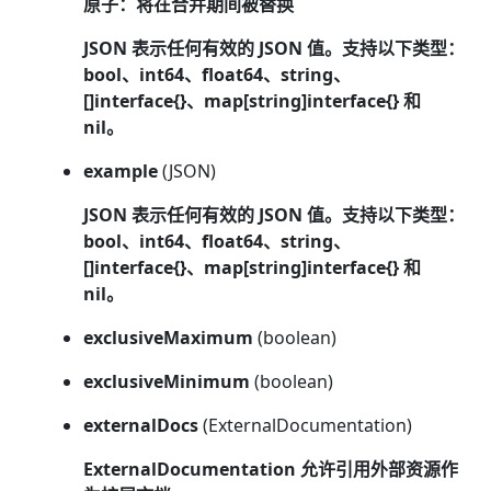
原子：将在合并期间被替换
JSON 表示任何有效的 JSON 值。支持以下类型：
bool、int64、float64、string、
[]interface{}、map[string]interface{} 和
nil。
example
(JSON)
JSON 表示任何有效的 JSON 值。支持以下类型：
bool、int64、float64、string、
[]interface{}、map[string]interface{} 和
nil。
exclusiveMaximum
(boolean)
exclusiveMinimum
(boolean)
externalDocs
(ExternalDocumentation)
ExternalDocumentation 允许引用外部资源作