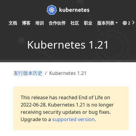
文档
博客
培训
合作伙伴
社区
职业
版本列表
ZH
Kubernetes 1.21
发行版本历史
Kubernetes 1.21
This release has reached End of Life on
2022-06-28. Kubernetes 1.21 is no longer
receiving security updates or bug fixes.
Upgrade to a
supported version
.