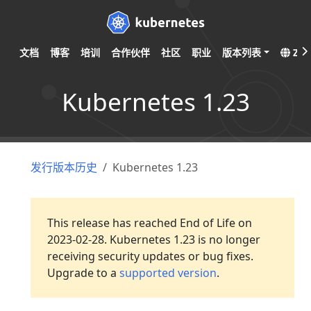
文档
博客
培训
合作伙伴
社区
职业
版本列表
ZH
Kubernetes 1.23
发行版本历史
Kubernetes 1.23
This release has reached End of Life on
2023-02-28. Kubernetes 1.23 is no longer
receiving security updates or bug fixes.
Upgrade to a
supported version
.