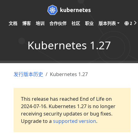
文档
博客
培训
合作伙伴
社区
职业
版本列表
ZH
Kubernetes 1.27
发行版本历史
Kubernetes 1.27
This release has reached End of Life on
2024-07-16. Kubernetes 1.27 is no longer
receiving security updates or bug fixes.
Upgrade to a
supported version
.