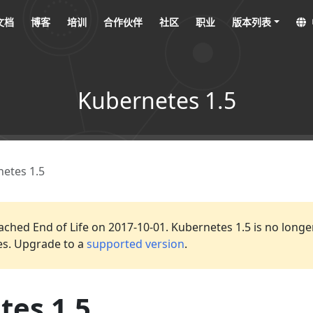
文档
博客
培训
合作伙伴
社区
职业
版本列表
Kubernetes 1.5
etes 1.5
ached End of Life on 2017-10-01. Kubernetes 1.5 is no longer
es. Upgrade to a
supported version
.
tes 1.5