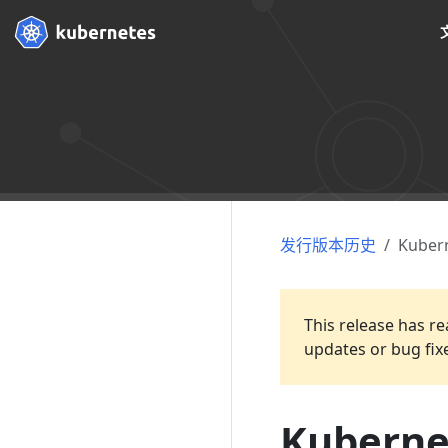
发行版本历史
Kubern
This release has re
updates or bug fix
Kuberne