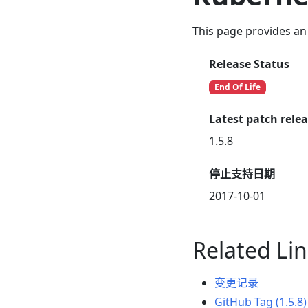
This page provides an 
Release Status
End Of Life
Latest patch rele
1.5.8
停止支持日期
2017-10-01
Related Li
变更记录
GitHub Tag (1.5.8)